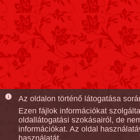
info
Az oldalon történő látogatása során
Ezen fájlok információkat szolgál
oldallátogatási szokásairól, de n
információkat. Az oldal használatá
használatát.