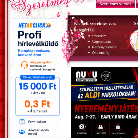
Szerelmes versek
Kiemelt szerelmes vers
Sz
kategóriák
»
Szerelem
»
Vágyakozás
»
Reménytelenség
»
Õszinteség