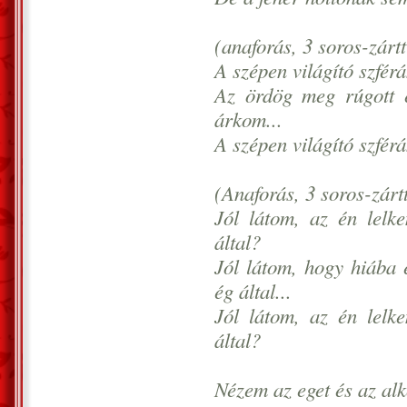
(anaforás, 3 soros-zárt
A szépen világító szfér
Az ördög meg rúgott 
árkom...
A szépen világító szfér
(Anaforás, 3 soros-zárt
Jól látom, az én lelk
által?
Jól látom, hogy hiába 
ég által...
Jól látom, az én lelk
által?
Nézem az eget és az alk