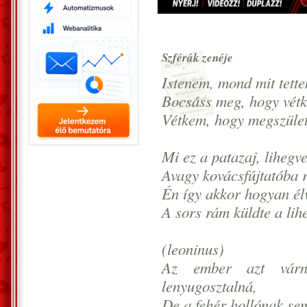
Szférák zenéje
Istenem, mond mit tett
Bocsáss meg, hogy vét
Vétkem, hogy megszüle
Mi ez a patazaj, lihegv
Avagy kovácsfújtatóba 
Én így akkor hogyan élv
A sors rám küldte a lihe
(leoninus)
Az ember azt várn
lenyugosztalná,
De a fehér hollónak sem