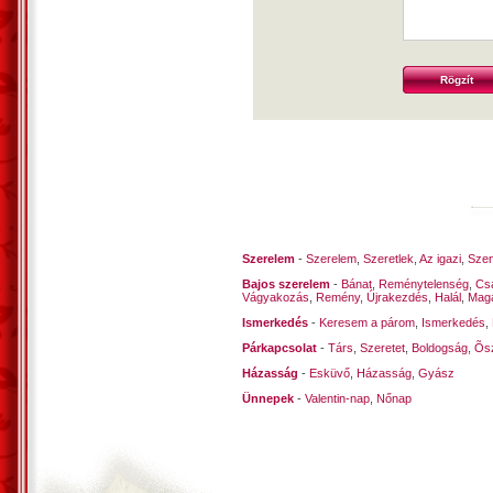
Szerelem
-
Szerelem
,
Szeretlek
,
Az igazi
,
Szen
Bajos szerelem
-
Bánat
,
Reménytelenség
,
Cs
Vágyakozás
,
Remény
,
Újrakezdés
,
Halál
,
Mag
Ismerkedés
-
Keresem a párom
,
Ismerkedés
,
Párkapcsolat
-
Társ
,
Szeretet
,
Boldogság
,
Õsz
Házasság
-
Esküvő
,
Házasság
,
Gyász
Ünnepek
-
Valentin-nap
,
Nőnap