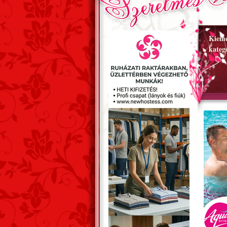
Kieme
kateg