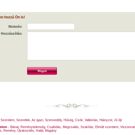
on hozzá Ön is!
Nicknév:
Hozzászólás:
-
Szerelem
,
Szeretlek
,
Az igazi
,
Szenvedély
,
Hűség
,
Csók
,
Vallomás
,
Hiányzol
,
Jó éjt
relem
-
Bánat
,
Reménytelenség
,
Csalódás
,
Megcsalás
,
Szakítás
,
Elmúlt szerelem
,
Viszonzat
s
,
Remény
,
Újrakezdés
,
Halál
,
Magány