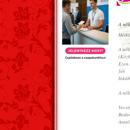
A nő
Hétkö
A nők
(Közb
Ezen 
Sőt
Inkáb
A nők
Vecsé
Boden
Antal