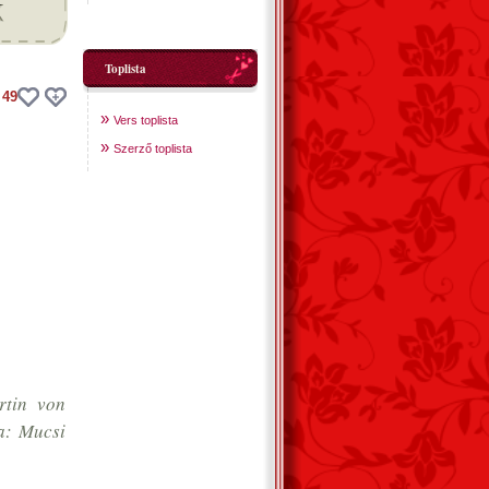
Toplista
49
»
Vers toplista
»
Szerző toplista
rtin von
ta: Mucsi