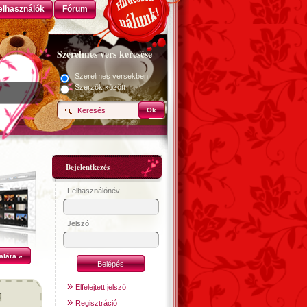
elhasználók
Fórum
Szerelmes vers keresése
Szerelmes versekben
Szerzők között
Ok
Bejelentkezés
Felhasználónév
Jelszó
alára »
»
Elfelejtett jelszó
»
Regisztráció