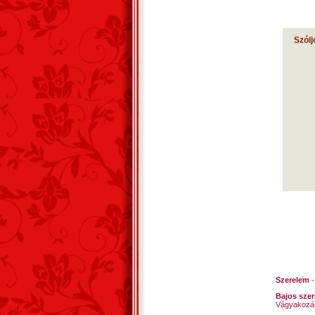
Szólj
Szerelem
Bajos sze
Vágyakozá