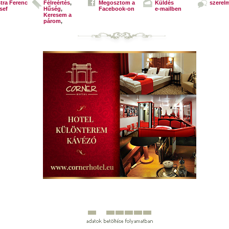
tra Ferenc
Félreértés
,
Megosztom a
Küldés
szerel
sef
Hűség
,
Facebook-on
e-mailben
Keresem a
párom
,