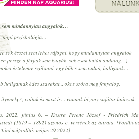
k sem mindannyian angyalok…
znapi pszichológia…
re sok ésszel sem lehet ráfogni, hogy mindannyian angyalok
en persze a férfiak sem kutyák, sok csak bután andalog…)
nőket értelemre szólítani, egy bölcs sem tudná, hallgatok…
b hallgatnak édes szavakat... okos szóra meg fanyalog.
 ilyenek(?) voltak és most is… vannak bizony sajátos hiányok.
s, 2022. június 6. – Kustra Ferenc József - Friedrich Ma
stedt (1819 – 1892) azonos c. versének az átirata. {Fordítot
-Tóni műfordító: május 29 2022}