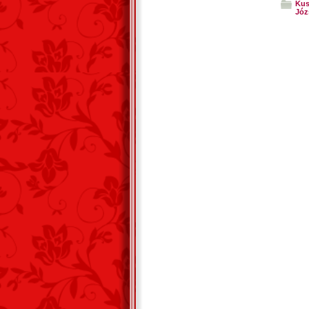
Kus
Józ