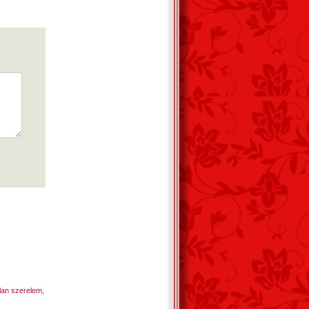
lan szerelem
,