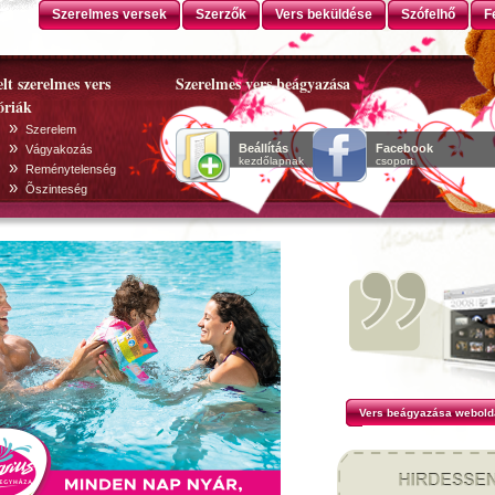
Szerelmes versek
Szerzők
Vers beküldése
Szófelhő
F
lt szerelmes vers
Szerelmes vers beágyazása
óriák
»
Szerelem
»
Beállítás
Facebook
Vágyakozás
kezdőlapnak
csoport
»
Reménytelenség
»
Õszinteség
Vers beágyazása webold