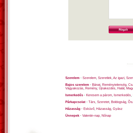
Szerelem
-
Szerelem
,
Szeretlek
,
Az igazi
,
Szen
Bajos szerelem
-
Bánat
,
Reménytelenség
,
Cs
Vágyakozás
,
Remény
,
Újrakezdés
,
Halál
,
Mag
Ismerkedés
-
Keresem a párom
,
Ismerkedés
,
Párkapcsolat
-
Társ
,
Szeretet
,
Boldogság
,
Õsz
Házasság
-
Esküvő
,
Házasság
,
Gyász
Ünnepek
-
Valentin-nap
,
Nőnap