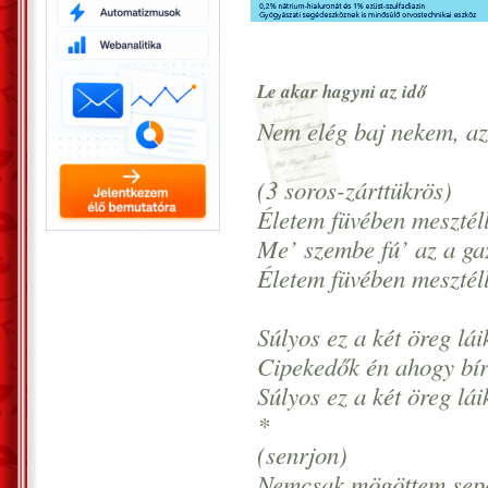
Le akar hagyni az idő
Nem elég baj nekem, a
(3 soros-zárttükrös)
Életem füvében mesztél
Me’ szembe fú’ az a ga
Életem füvében mesztél
Súlyos ez a két öreg l
Cipekedők én ahogy bí
Súlyos ez a két öreg l
*
(senrjon)
Nemcsak mögöttem sep