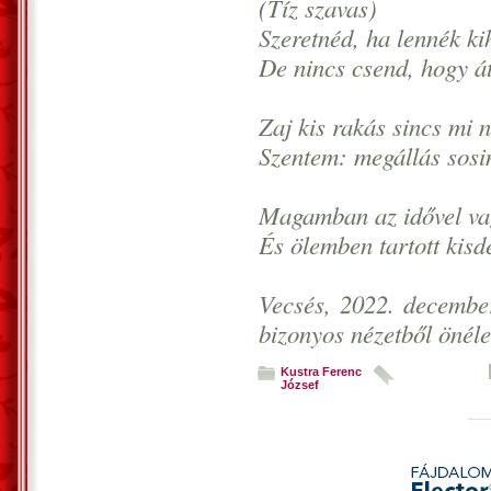
(Tíz szavas)
Szeretnéd, ha lennék kih
De nincs csend, hogy á
Zaj kis rakás sincs mi
Szentem: megállás sos
Magamban az idővel va
És ölemben tartott kisd
Vecsés, 2022. december
bizonyos nézetből önélet
Kustra Ferenc
József