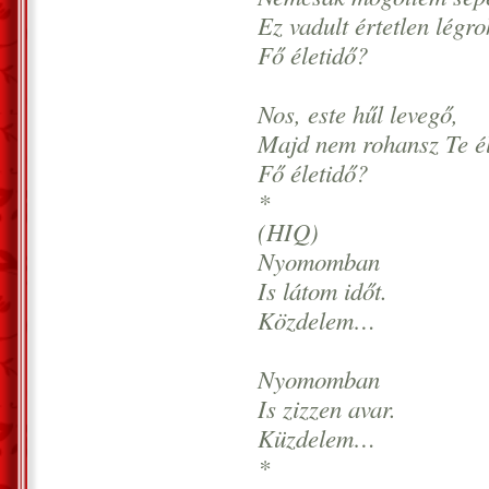
Ez vadult értetlen légr
Fő életidő?
Nos, este hűl levegő,
Majd nem rohansz Te é
Fő életidő?
*
(HIQ)
Nyomomban
Is látom időt.
Közdelem…
Nyomomban
Is zizzen avar.
Küzdelem…
*