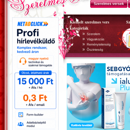
Szerelmes versek
Kiemelt szerelmes vers
Sz
kategóriák
»
Szerelem
»
Vágyakozás
»
Reménytelenség
»
Õszinteség