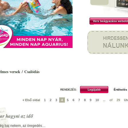
Vers beágyazása webold
elmes versek
/
Csalódás
RENDEZÉS:
« Első oldal
1
2
3
4
5
6
7
8
9
10
...
of
29
Ut
ar hagyni az idő
ég baj nekem, az öregedés…