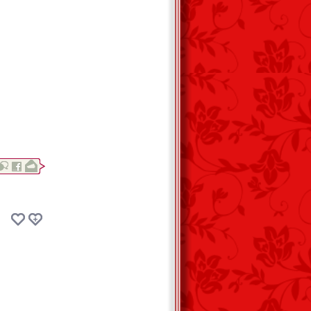
.
írásként!