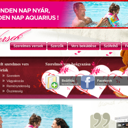
Szerelmes versek
Szerzők
Vers beküldése
Szófelhő
F
lt szerelmes vers
Szerelmes vers beágyazása
óriák
»
Szerelem
»
Beállítás
Facebook
Vágyakozás
kezdőlapnak
csoport
»
Reménytelenség
»
Õszinteség