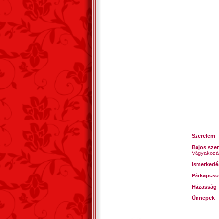
(senrjú 
Mereng
Fénye,
Semmi 
Átokbó
Kiút… v
Égi a s
Csend…
Átkom 
Manók
Szerelem
Bajos sze
Vágyakozá
Vecsés,
Ismerkedé
versfo
Párkapcso
Házasság
Ünnepek