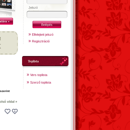
Jelszó
alára »
»
Elfelejtett jelszó
»
Regisztráció
Toplista
»
Vers toplista
»
Szerző toplista
olsó oldal »