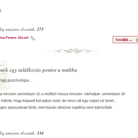
)
ősz zizzen,
avarban lépek!
ig ennyien olvasták:
273
 recsegés.
tra Ferenc József
l színekre,
nek nem bújnának…
nyörtelen.
nék egy találkozás pontot a múltba
itáló
ég ő a magányos.
napi pszichológia…
, párában!
a nincsen semmilyen út, a múltból vissza nincsen -várhatjuk- semmilyen út!
’ intézik, hogy kiapadt kút adjon vizet, de nincs ott egy csipet víz tünet…
alig látható hajnalok,
igen abszurdnak tűnik, mert káván átnézve napfény nem tükröződik.
eltűnve… bújt völgyhajlatok.
a csöndje is nézgélve, halk ködpárában hallgat,
en sem volt soha semmilyen találkozó, halottaink léte maradó!
, hogy nem sikerül neki, de kínlódva farolgat.
vizionálom, határokon kéne egy állomás és ott átkiabálás…
ig ennyien olvasták:
334
ehet, hogy véglegesen megbolondultam? Bízok, hogy ennyire tán' nem romlottam