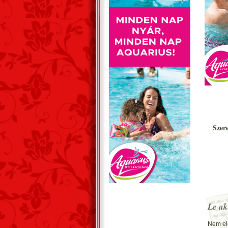
Szer
Le ak
Nem el