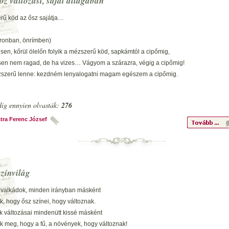
oz változást, saját állagában
mban
 időt.
rű köd az ősz sajátja…
lem…
ronban, önrímben)
mban
en, kőrül ölelőn folyik a mézszerű köd, sapkámtól a cipőmig,
en avar.
en nem ragad, de ha vizes… Vágyom a szárazra, végig a cipőmig!
lem…
szerű lenne: kezdném lenyalogatni magam egészem a cipőmig.
avas)
s-zárttükrös)
ig ennyien olvasták:
276
éd, ha lennék kihalt,
iratva, magas sziklák között zergeként menekülő az öntudat,
s csend, hogy átéljem, elcsalt…
 mézszerű köddel takart- nyálkás kő, mint egy harcoló alakulat…
tra Ferenc József
iratva, magas sziklák között zergeként menekülő az öntudat.
 rakás sincs mi neked kincs…
m: megállás sosincs…
ronban)
dott a por a tavaszi-nyári ágakon, befedte porvihar nyáron,
színvilág
an az idővel vagyok… harcban idővel
ben ideérve megjött az ősz... nyárt nem bánón, mázszerű köd csüng az ágon…
ben tartott kisdeddel.
avalkádok, minden irányban másként
 2021. szeptember 29. –Kustra Ferenc József- íródott: alloiostrofikus versformában
ák, hogy ősz színei, hogy változnak.
 2022. december 31. –Kustra Ferenc József- íródott: bizonyos nézetből önéletrajzi 
k változásai mindenütt kissé másként
k meg, hogy a fű, a növények, hogy változnak!