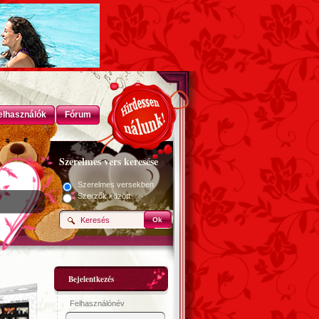
elhasználók
Fórum
Szerelmes vers keresése
Szerelmes versekben
Szerzők között
Ok
Bejelentkezés
Felhasználónév