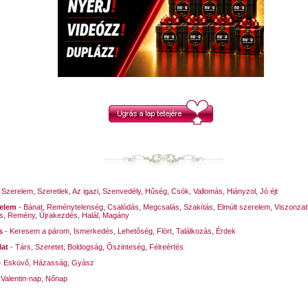
trió)
 a sötét
 de nem is látom…
is sötét…
l nincsen
an rettenete!
zféra?
 élet sötét,
meg helyben szteppel…
 meséje…
-
Szerelem
,
Szeretlek
,
Az igazi
,
Szenvedély
,
Hűség
,
Csók
,
Vallomás
,
Hiányzol
,
Jó éjt
relem
-
Bánat
,
Reménytelenség
,
Csalódás
,
Megcsalás
,
Szakítás
,
Elmúlt szerelem
,
Viszonzat
s
,
Remény
,
Újrakezdés
,
Halál
,
Magány
 2021. augusztus 7. – Kustra Ferenc József- íródott: önéletrajzi írásként, allo
s
-
Keresem a párom
,
Ismerkedés
,
Lehetőség
,
Flört
,
Találkozás
,
Érdek
rmában.
lat
-
Társ
,
Szeretet
,
Boldogság
,
Õszinteség
,
Félreértés
-
Esküvő
,
Házasság
,
Gyász
-
Valentin-nap
,
Nőnap