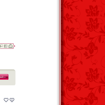
sét »