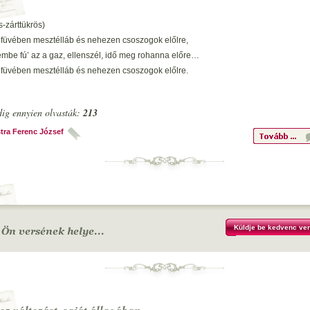
s-zárttükrös)
 füvében mesztélláb és nehezen csoszogok előlre,
mbe fú’ az a gaz, ellenszél, idő meg rohanna előre…
 füvében mesztélláb és nehezen csoszogok előlre.
ez a két öreg láikrámnak, meg háton üres zsáknak,
ig ennyien olvasták:
213
dők én ahogy bírok… gondolkozni? Ha a zsarátnok…
ez a két öreg láikrámnak, meg háton üres zsáknak,
tra Ferenc József
n)
k mögöttem seper
lt értetlen légroham.
idő?
Küldje be kedvenc ver
te hűl levegő,
em rohansz Te élet idő…
idő?