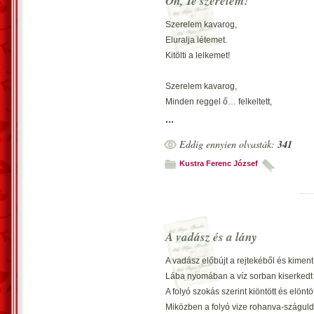
Óh, Te szerelem!
Szerelem kavarog,
Eluralja létemet.
Kitölti a lelkemet!
Szerelem kavarog,
Minden reggel ő… felkeltett,
Henyélni biz’ nem engedett!
...
Eddig ennyien olvasták:
341
Szerelem kavarog,
De bármerre… sem találtam meg!
Kustra Ferenc József
Csak álmodozok, mért nincsen meg!
Vecsés, 2018. augusztus 22. – Kustra 
Szótagszám = 6-7-7 - 6-8-8 - 6-9-9
A vadász és a lány
A vadász előbújt a rejtekéből és kiment a
Lába nyomában a víz sorban kiserkedt
A folyó szokás szerint kiöntött és elöntö
Miközben a folyó vize rohanva-száguld