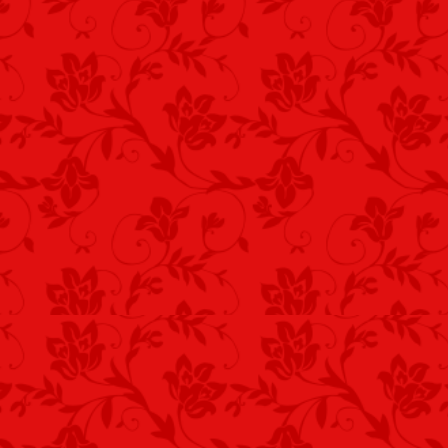
Vecsés, 2021. december 9. – Kustra Fere