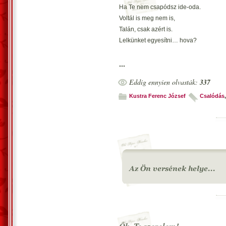
Ha Te nem csapódsz ide-oda.
Voltál is meg nem is,
Talán, csak azért is.
Lelkünket egyesítni… hova?
Egy dolgot kértem, hogy azt megtedd,
...
Mondtam is, hogy ezt el ne feledd.
Eddig ennyien olvasták:
337
Hiába beszéltem,
Tűzed, nem volt értem.
Kustra Ferenc József
Csalódás
,
Most megtennéd, hogy megkeresed?
Életfonalam, már fogyóban,
Te lelked, mindig rakoncátlan.
Nem vagyunk egymásé,
Nem leszünk egymásé.
Búcsúzzunk! Vagy nekem fogyóban…
Vecsés, 2021. szeptember 1. – Kust
csokorban.