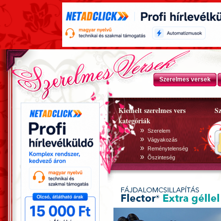
Szerelmes versek
Kiemelt szerelmes vers
Sz
kategóriák
»
Szerelem
»
Vágyakozás
»
Reménytelenség
»
Õszinteség