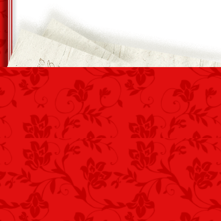
*
Az estélileg magány
Úgy, vehemensen erőszakos.
Hol vagy? Nem velem…
*
Az estélileg senki
Sincs velem, lélekőrlő nekem.
Hol vagy? Nem velem…
*
Az estélileg bájos
Lét, magánynak, nincsen kiróva.
Hol vagy? Nem velem…
*
Az estélileg újra
Előjött kispad ügyet… élem.
Hol vagy? Nem velem…
*
Az estélileg alvás
Zokogással kezdődik… ez van.
Hol vagy? Nem velem…