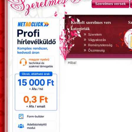
Szerelmes versek
Kiemelt szerelmes vers
Sz
kategóriák
»
Szerelem
»
Vágyakozás
»
Reménytelenség
»
Õszinteség
Hiba!