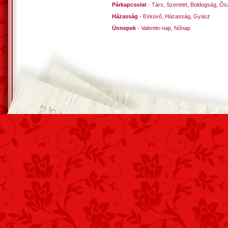
Párkapcsolat
-
Társ
,
Szeretet
,
Boldogság
,
Õsz
Házasság
-
Esküvő
,
Házasság
,
Gyász
Ünnepek
-
Valentin-nap
,
Nőnap