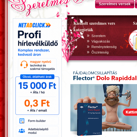
Szerelmes versek
Kiemelt szerelmes vers
Sz
kategóriák
»
Szerelem
»
Vágyakozás
»
Reménytelenség
»
Õszinteség