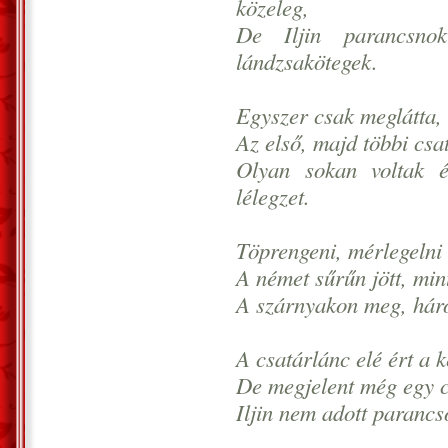
közeleg,
De Iljin parancsnok
lándzsakötegek.
Egyszer csak meglátta, 
Az első, majd többi csat
Olyan sokan voltak é
lélegzet.
Töprengeni, mérlegelni 
A német sűrűn jött, mi
A szárnyakon meg, három
A csatárlánc elé ért a k
De megjelent még egy c
Iljin nem adott parancso