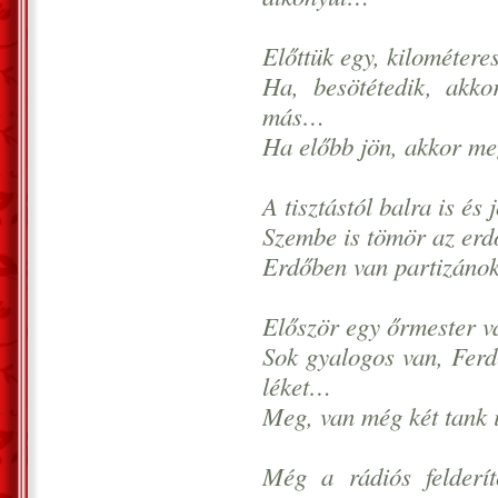
Előttük egy, kilométeres
Ha, besötétedik, akk
más…
Ha előbb jön, akkor me
A tisztástól balra is és 
Szembe is tömör az erdő
Erdőben van partizáno
Először egy őrmester vá
Sok gyalogos van, Fer
léket…
Meg, van még két tank is
Még a rádiós felderí