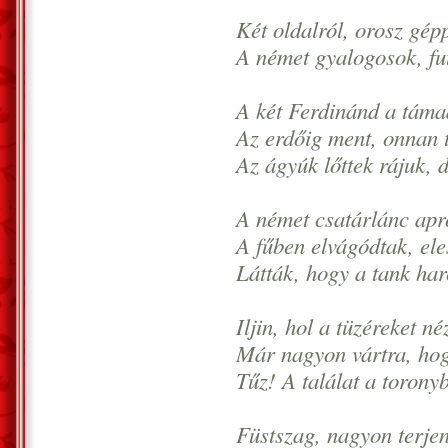
Két oldalról, orosz gép
A német gyalogosok, fut
A két Ferdinánd a táma
Az erdőig ment, onnan tü
Az ágyúk lőttek rájuk, 
A német csatárlánc apró
A fűben elvágódtak, ele
Látták, hogy a tank harc
Iljin, hol a tüzéreket né
Már nagyon vártra, hog
Tűz! A találat a toron
Füstszag, nagyon terjen