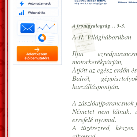
A frontgyalogság… 3-3.
A II. Világháborúban
Iljin ezredpara
motorkerékpárján,
Átjött az egész erdőn és
Balról, géppisztol
harcálláspontján.
A zászlóaljparancsnok j
Németet nem látnak, 
errefelé nyomul.
A tüzérezred, készen
alkonyul…