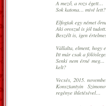
A mező, a rozs égett…
Sok katona… mivé lett?
Elfogtak egy német őrn
Aki oroszul is jól tudott
Beszélt is, igen értelmes
Vállalta, elment, hogy e
Itt már csak a fölöslege
Senki nem érné meg... 
kelt?
Vecsés, 2015. november
Konsztantyin Szimon
regénye ihletésével…