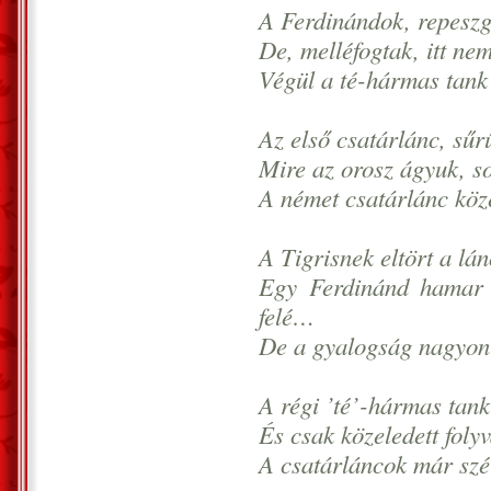
A Ferdinándok, repeszg
De, melléfogtak, itt ne
Végül a té-hármas tank 
Az első csatárlánc, sűrű
Mire az orosz ágyuk, so
A német csatárlánc köze
A Tigrisnek eltört a lán
Egy Ferdinánd hamar k
felé…
De a gyalogság nagyon t
A régi ’té’-hármas tank
És csak közeledett foly
A csatárláncok már szét