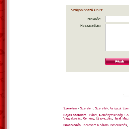
Szóljon hozzá Ön is!
Nicknév:
Hozzászólás:
Szerelem
-
Szerelem
,
Szeretlek
,
Az igazi
,
Szen
Bajos szerelem
-
Bánat
,
Reménytelenség
,
Cs
Vágyakozás
,
Remény
,
Újrakezdés
,
Halál
,
Mag
Ismerkedés
-
Keresem a párom
,
Ismerkedés
,