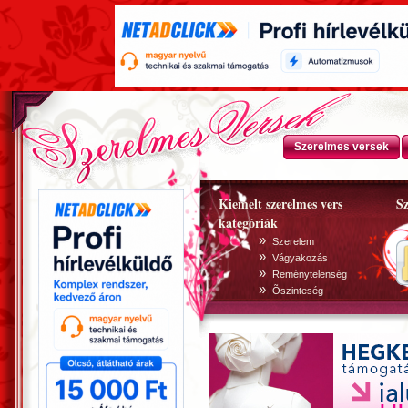
Szerelmes versek
Kiemelt szerelmes vers
Sz
kategóriák
»
Szerelem
»
Vágyakozás
»
Reménytelenség
»
Õszinteség