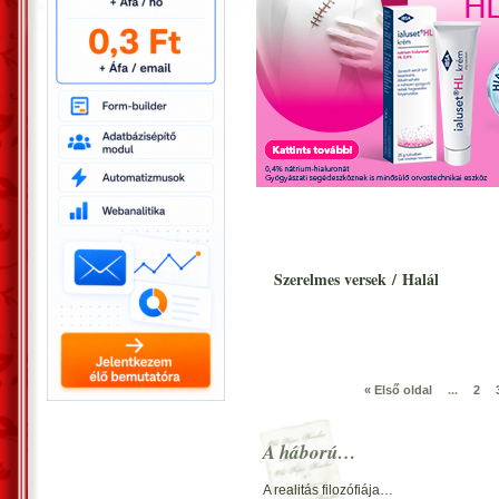
Szerelmes versek
/
Halál
« Első oldal
...
2
A háború…
A realitás filozófiája…