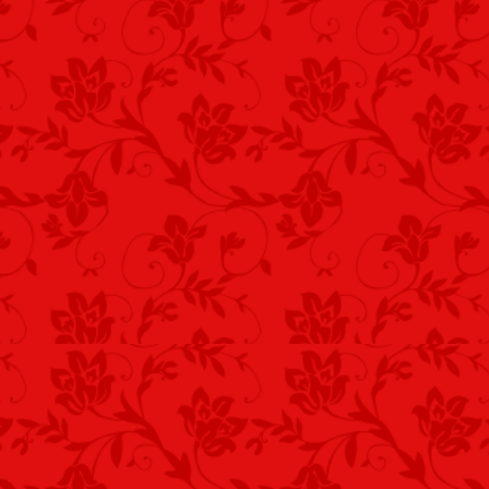
A jéghideg nyugalmam csendje átjárja 
Már nem a szomorúság, a remény, ami 
A saját kis-csillagom kialvóban lévő fé
Jó erősen belemar, az égnek vaksötét
Vecsés, 2016. szeptember 11. – Kustra 
ottveszett katonáinkra!