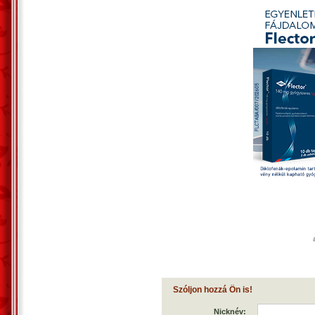
Szóljon hozzá Ön is!
Nicknév: