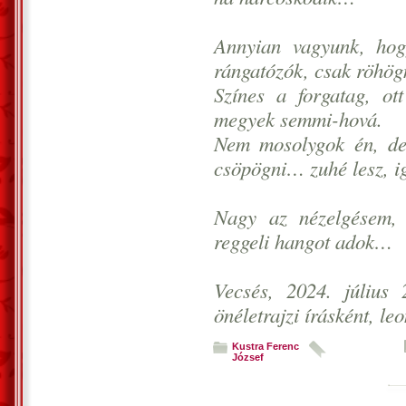
Annyian vagyunk, ho
rángatózók, csak röhög
Színes a forgatag, o
megyek semmi-hová.
Nem mosolygok én, de
csöpögni… zuhé lesz, i
Nagy az nézelgésem, 
reggeli hangot adok…
Vecsés, 2024. július 
önéletrajzi írásként, le
Kustra Ferenc
József