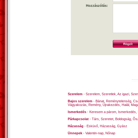
Hozzászólás:
Szerelem
-
Szerelem
,
Szeretlek
,
Az igazi
,
Szen
Bajos szerelem
-
Bánat
,
Reménytelenség
,
Cs
Vágyakozás
,
Remény
,
Újrakezdés
,
Halál
,
Mag
Ismerkedés
-
Keresem a párom
,
Ismerkedés
,
Párkapcsolat
-
Társ
,
Szeretet
,
Boldogság
,
Õsz
Házasság
-
Esküvő
,
Házasság
,
Gyász
Ünnepek
-
Valentin-nap
,
Nőnap