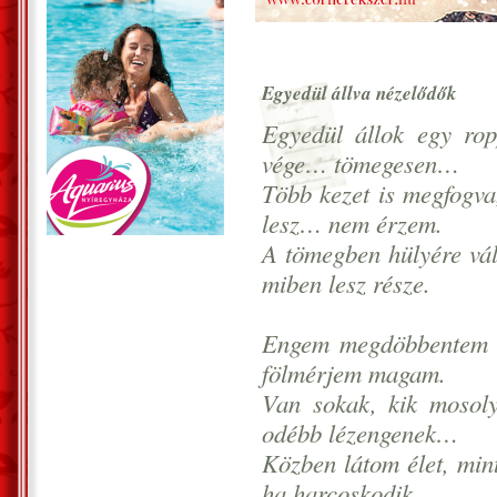
Egyedül állva nézelődők
Egyedül állok egy ro
vége… tömegesen…
Több kezet is megfogv
lesz… nem érzem.
A tömegben hülyére vál
miben lesz része.
Engem megdöbbentem m
fölmérjem magam.
Van sokak, kik mosol
odébb lézengenek…
Közben látom élet, mint
ha harcoskodik…