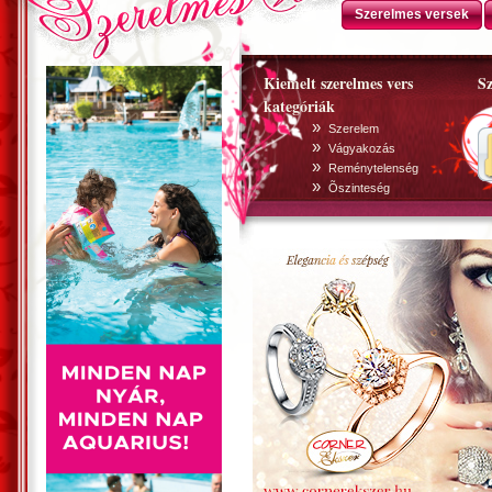
Szerelmes versek
Kiemelt szerelmes vers
Sz
kategóriák
»
Szerelem
»
Vágyakozás
»
Reménytelenség
»
Õszinteség