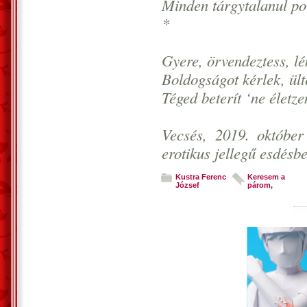
Minden tárgytalanul p
*
Gyere, örvendeztess, l
Boldogságot kérlek, ült
Téged beterít ‘ne életz
Vecsés, 2019. október
erotikus jellegű esdés
Kustra Ferenc
Keresem a
József
párom
,