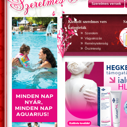
Szerelmes versek
Kiemelt szerelmes vers
Sz
kategóriák
»
Szerelem
»
Vágyakozás
»
Reménytelenség
»
Õszinteség