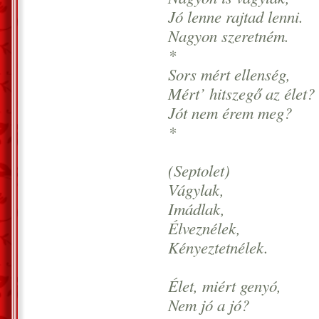
Jó lenne rajtad lenni.
Nagyon szeretném.
*
Sors mért ellenség,
Mért’ hitszegő az élet?
Jót nem érem meg?
*
(Septolet)
Vágylak,
Imádlak,
Élveznélek,
Kényeztetnélek.
Élet, miért genyó,
Nem jó a jó?