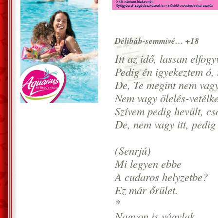
Délibáb-semmivé… +18
Itt az idő, lassan elfog
Pedig én igyekeztem ó, 
De, Te megint nem vagy
Nem vagy ölelés-vetél
Szívem pedig hevült, c
De, nem vagy itt, pedig
(Senrjú)
Mi legyen ebbe
A cudaros helyzetbe?
Ez már őrület.
*
Nagyon is vágylak,