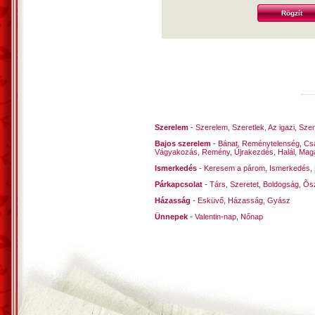
Szerelem
-
Szerelem
,
Szeretlek
,
Az igazi
,
Szen
Bajos szerelem
-
Bánat
,
Reménytelenség
,
Cs
Vágyakozás
,
Remény
,
Újrakezdés
,
Halál
,
Mag
Ismerkedés
-
Keresem a párom
,
Ismerkedés
,
Párkapcsolat
-
Társ
,
Szeretet
,
Boldogság
,
Õsz
Házasság
-
Esküvő
,
Házasság
,
Gyász
Ünnepek
-
Valentin-nap
,
Nőnap