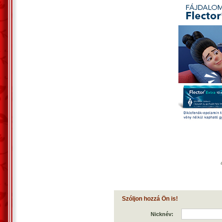
Szóljon hozzá Ön is!
Nicknév: