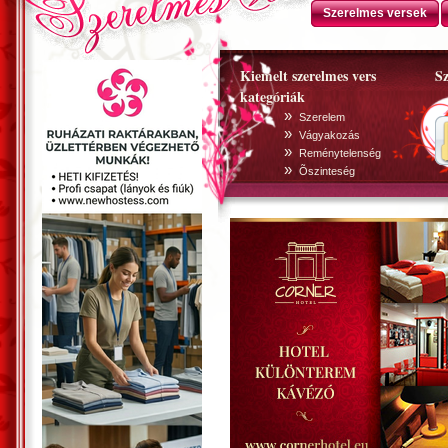
Szerelmes versek
Kiemelt szerelmes vers
Sz
kategóriák
»
Szerelem
»
Vágyakozás
»
Reménytelenség
»
Õszinteség