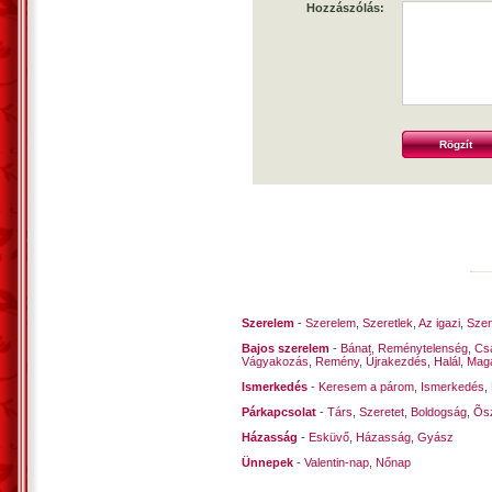
Hozzászólás:
Szerelem
-
Szerelem
,
Szeretlek
,
Az igazi
,
Szen
Bajos szerelem
-
Bánat
,
Reménytelenség
,
Cs
Vágyakozás
,
Remény
,
Újrakezdés
,
Halál
,
Mag
Ismerkedés
-
Keresem a párom
,
Ismerkedés
,
Párkapcsolat
-
Társ
,
Szeretet
,
Boldogság
,
Õsz
Házasság
-
Esküvő
,
Házasság
,
Gyász
Ünnepek
-
Valentin-nap
,
Nőnap