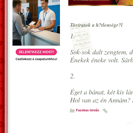
Táviratok a h?tlenségr?l
1.
Sok-sok dalt zengtem, 
Énekek éneke volt. Sárba
2.
Éget a bánat, két kis l
Hol van az én Annám? 
Fazekas István