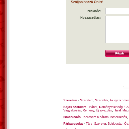
Szóljon hozzá Ön is!
Nicknév:
Hozzászólás:
Szerelem
-
Szerelem
,
Szeretlek
,
Az igazi
,
Szen
Bajos szerelem
-
Bánat
,
Reménytelenség
,
Cs
Vágyakozás
,
Remény
,
Újrakezdés
,
Halál
,
Mag
Ismerkedés
-
Keresem a párom
,
Ismerkedés
,
Párkapcsolat
-
Társ
,
Szeretet
,
Boldogság
,
Õsz