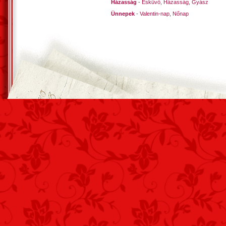
Házasság
-
Esküvő
,
Házasság
,
Gyász
Ünnepek
-
Valentin-nap
,
Nőnap