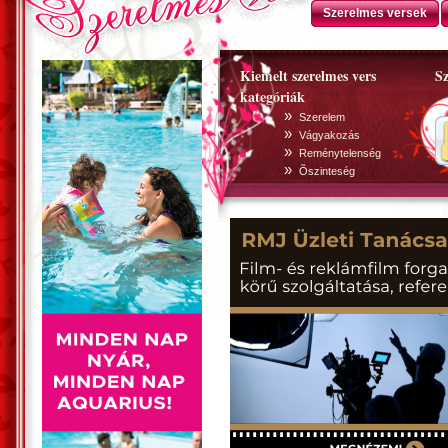
Szerelmes versek
Kiemelt szerelmes vers
Sz
kategóriák
»
Szerelem
»
Vágyakozás
»
Reménytelenség
»
Õszinteség