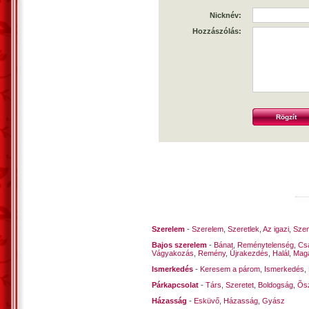
Nicknév:
Hozzászólás:
Szerelem
-
Szerelem
,
Szeretlek
,
Az igazi
,
Szen
Bajos szerelem
-
Bánat
,
Reménytelenség
,
Cs
Vágyakozás
,
Remény
,
Újrakezdés
,
Halál
,
Mag
Ismerkedés
-
Keresem a párom
,
Ismerkedés
,
Párkapcsolat
-
Társ
,
Szeretet
,
Boldogság
,
Õsz
Házasság
-
Esküvő
,
Házasság
,
Gyász