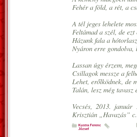
Fehér a föld, a rét, a cs
A tél jeges lehelete mos
Feltámad a szél, de ezt 
Házunk fala a hótorlaszt
Nyáron erre gondolva, l
Lassan úgy érzem, megál
Csillagok messze a felh
Lehet, erőlködnek, de 
Talán, lesz még tavasz 
Vecsés, 2013. január 
Krisztián „Havazás” c. 
Kustra Ferenc
József