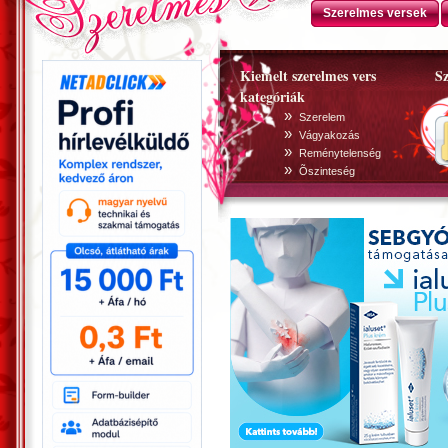
Szerelmes versek
Kiemelt szerelmes vers
Sz
kategóriák
»
Szerelem
»
Vágyakozás
»
Reménytelenség
»
Õszinteség