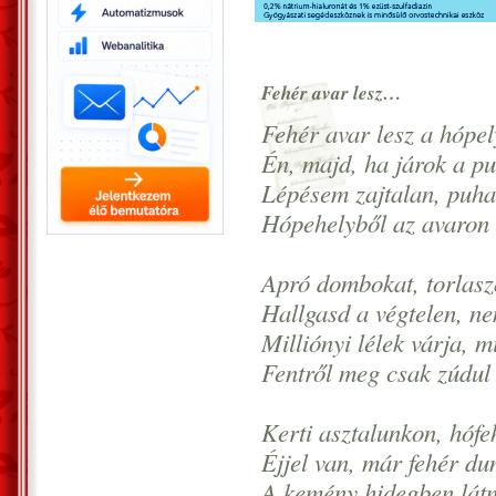
Fehér avar lesz…
Fehér avar lesz a hópely
Én, majd, ha járok a p
Lépésem zajtalan, puha,
Hópehelyből az avaron l
Apró dombokat, torlaszo
Hallgasd a végtelen, n
Milliónyi lélek várja, m
Fentről meg csak zúdul 
Kerti asztalunkon, hófeh
Éjjel van, már fehér dun
A kemény hidegben látni