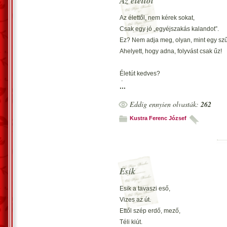
Az élettől
Az élettől, nem kérek sokat,
Csak egy jó „egyéjszakás kalandot”.
Ez? Nem adja meg, olyan, mint egy szű
Ahelyett, hogy adna, folyvást csak űz!
Életút kedves?
És mért vehemens velem?
...
Bántó… öröme.
Eddig ennyien olvasták:
262
Vecsés, 2002. október 15. – Kustra Fer
Kustra Ferenc József
Esik
Esik a tavaszi eső,
Vizes az út.
Ettől szép erdő, mező,
Téli kiút.