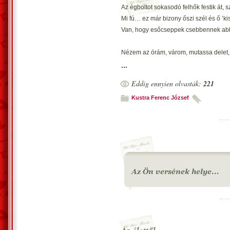
Az égboltot sokasodó felhők festik át, 
Mi fú… ez már bizony őszi szél és ő ’k
Van, hogy esőcseppek csebbennek abl
Nézem az órám, várom, mutassa delet, k
Miben bízzak, már őszi óra sem régi, a
...
Eddig ennyien olvasták:
221
Konklúzióm, hogy az ősz, ködállarcban 
Közeledik hozzám, de nem látom a cs
Kustra Ferenc József
Vecsés, 2023. november 1. –Kustra Feren