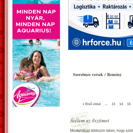
Szerelmes versek
/
Remény
« Első oldal
...
13
14
15
Átélem az őszömet
Mostanában többször látom, hogy szürké