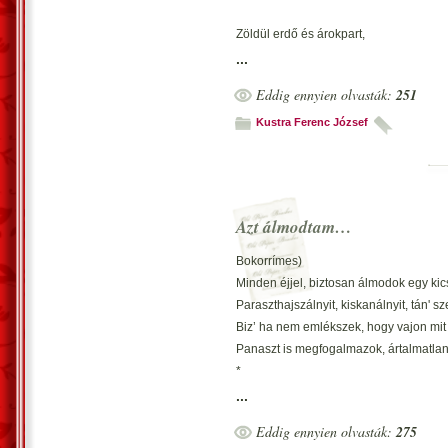
Zöldül erdő és árokpart,
Vizes a fű.
...
Időjárás hozza tavaszt,
Eddig ennyien olvasták:
251
Ez már nem mű.
Kustra Ferenc József
Budapest. 1998. április 18. – Kustra F
Azt álmodtam…
Bokorrímes)
Minden éjjel, biztosan álmodok egy kic
Paraszthajszálnyit, kiskanálnyit, tán' 
Biz’ ha nem emlékszek, hogy vajon mit
Panaszt is megfogalmazok, ártalmatla
*
(3 soros zárttükrös)
...
Ily’ esetben a könnyeimet lyukas vöd
Eddig ennyien olvasták:
275
Vissza aludnák, sorsom lesújtón mo