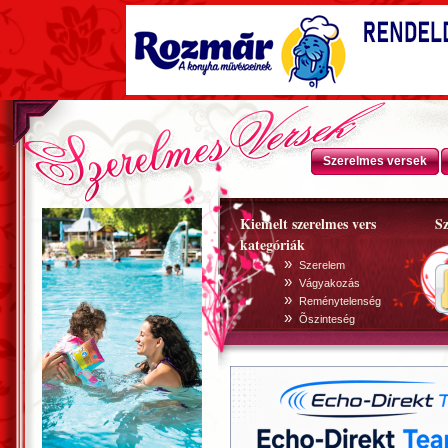
Szerelmes versek
Kiemelt szerelmes vers
Sz
kategóriák
»
Szerelem
»
Vágyakozás
»
Reménytelenség
»
Õszinteség