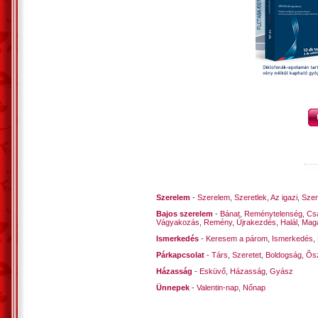
Vecsés, 2021. szeptember 5. – Kustra 
Szerelem
-
Szerelem
,
Szeretlek
,
Az igazi
,
Szen
Bajos szerelem
-
Bánat
,
Reménytelenség
,
Cs
Vágyakozás
,
Remény
,
Újrakezdés
,
Halál
,
Mag
Ismerkedés
-
Keresem a párom
,
Ismerkedés
,
Párkapcsolat
-
Társ
,
Szeretet
,
Boldogság
,
Õsz
Házasság
-
Esküvő
,
Házasság
,
Gyász
Ünnepek
-
Valentin-nap
,
Nőnap