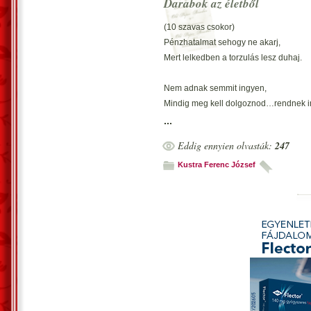
Darabok az életből
Vecsés, 2024. július 3. -Kustra Ferenc J
(10 szavas csokor)
Pénzhatalmat sehogy ne akarj,
Mert lelkedben a torzulás lesz duhaj.
Nem adnak semmit ingyen,
Mindig meg kell dolgoznod…rendnek i
...
Sajátos küzdelem nélkül nincs eredmé
Eddig ennyien olvasták:
247
Csak elvégzed-e azt mi küzdemény?
Kustra Ferenc József
A boldogság, pici szigeten lakik…
Nyújtsd érte kezedet, adják, akik.
Üres-palotában egyedül, hideg falak kö
Olyan, mint elbújni magad mögött.
Aki bátran halad az útján,
Szerencsével haladhat végig… az életú