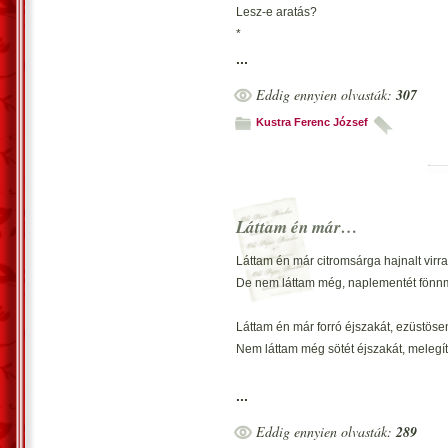
Lesz-e aratás?
*
Tiszta búzát úgy látnék, de csak pelyva 
...
Pedig paraszt ember, aranykalászt kasz
Eddig ennyien olvasták:
307
Van, akinek sorsa a pelyva összesepré
E sors, igazolhatom, a jó Isten verése.
Kustra Ferenc József
*
Tarlón csak gyűlnek
Búzaszárak csonkjai…
Kóró árván áll!
Láttam én már…
Vecsés, 2004. július 31. – Kustra Fere
Láttam én már citromsárga hajnalt virra
De nem láttam még, naplementét fönn
Láttam én már forró éjszakát, ezüstöse
Nem láttam még sötét éjszakát, melegí
Láttam én már tengert végeláthatatlanu
...
Nem láttam még, sima tengert hullámta
Eddig ennyien olvasták:
289