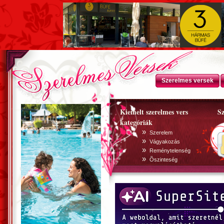
Szerelmes versek
Kiemelt szerelmes vers
Sz
kategóriák
»
Szerelem
»
Vágyakozás
»
Reménytelenség
»
Õszinteség