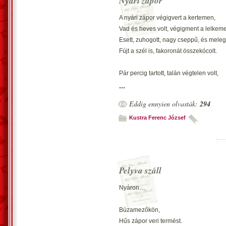
Nyári zápor
És kivártuk a szép időt, szél már nem 
Volt bennünk kis optimizmus, éltünk hát
A nyári zápor végigvert a kertemen,
Most száradunk én és japánakác level
Vad és heves volt, végigment a lelkem
Esett, zuhogott, nagy cseppű, és meleg 
2011. december 16. – Kustra Ferenc J
Fújt a szél is, fakoronát összekócolt.
Pár percig tartott, talán végtelen volt,
De elmúlt ez is, máshová vándorolt.
...
Friss lett a levegő, locsolni nem kell,
Eddig ennyien olvasták:
294
Vihar volt, már elment, magát elröstell?
Kustra Ferenc József
Kutya lábosban néztem; egy centi ese
Bizony úgy esett, hogy kutyát is meglep
Levegő finom, frissen tiszta, pormentes 
Vihar elment, ezen mindenki továbblépe
Pelyva száll
Vecsés, 2011. június 3. – Kustra Feren
Nyáron…
Búzamezőkön,
Hűs zápor veri termést.