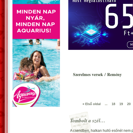
Szerelmes versek
/
Remény
« Első oldal
...
18
19
20
Tombolt a szél…
A csendben, halkan hulló esőnél nem p