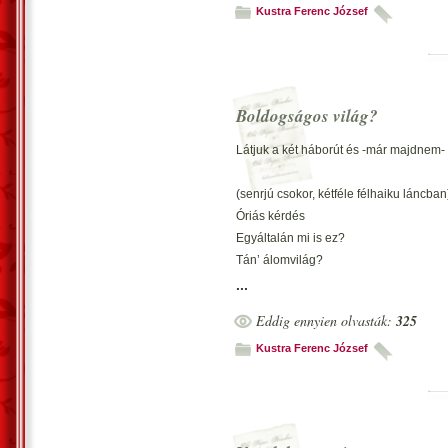
Láttam én már gerlét, ahogy párját hívt
Kustra Ferenc József
Nem láttam még gerlét, ki egyedül bírta
Láttam, mikor a vihar fölkavarta az avar
Láttam már, amikor összekócolta a haja
Boldogságos világ?
Láttam már olyan sok mindent, mit leírn
Látjuk a két háborút és -már majdnem- 
Átéltem már sokat, s miket ideírni nem l
(senrjú csokor, kétféle félhaiku láncban
Vecsés, 2012. január 21. –Kustra Feren
Óriás kérdés
Egyáltalán mi is ez?
Tán’ álomvilág?
...
És vajh’ mék’ bolygón?
Eddig ennyien olvasták:
325
Valós világban ilyen?
Tán’ álomvilág?
Kustra Ferenc József
Ígéret földje
Ahol mindig minden zöld?
Tán’ álomvilág?