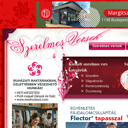
Szerelmes versek
Kiemelt szerelmes vers
Sz
kategóriák
»
Szerelem
»
Vágyakozás
»
Reménytelenség
»
Õszinteség