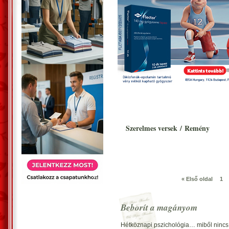
Szerelmes versek
/
Remény
« Első oldal
1
Beborít a magányom
Hétköznapi pszichológia… miből nin