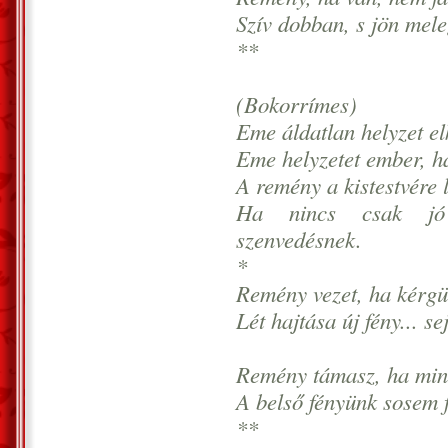
Szív dobban, s jön mele
**
(Bokorrímes)
Eme áldatlan helyzet el
Eme helyzetet ember, ha
A remény a kistestvére 
Ha nincs csak jó 
szenvedésnek.
*
Remény vezet, ha kérgün
Lét hajtása új fény... sej
Remény támasz, ha min
A belső fényünk sosem 
**