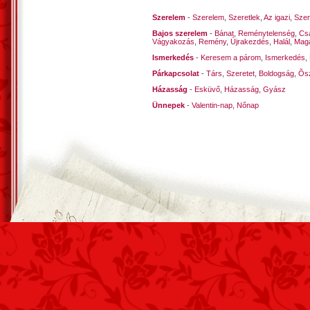
Szerelem
-
Szerelem
,
Szeretlek
,
Az igazi
,
Szen
Bajos szerelem
-
Bánat
,
Reménytelenség
,
Cs
Vágyakozás
,
Remény
,
Újrakezdés
,
Halál
,
Mag
Ismerkedés
-
Keresem a párom
,
Ismerkedés
,
Párkapcsolat
-
Társ
,
Szeretet
,
Boldogság
,
Õsz
Házasság
-
Esküvő
,
Házasság
,
Gyász
Ünnepek
-
Valentin-nap
,
Nőnap