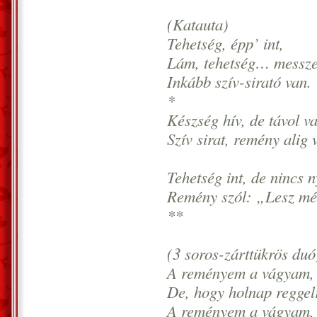
(Katauta)
Tehetség, épp’ int,
Lám, tehetség… messze
Inkább szív-sirató van.
*
Készség hív, de távol v
Szív sirat, remény alig 
Tehetség int, de nincs 
Remény szól: „Lesz mé
**
(3 soros-zárttükrös duó
A reményem a vágyam, 
De, hogy holnap reggelr
A reményem a vágyam, 