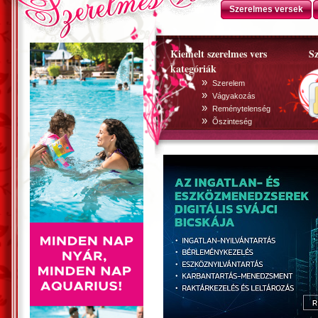
Szerelmes versek
Kiemelt szerelmes vers
Sz
kategóriák
»
Szerelem
»
Vágyakozás
»
Reménytelenség
»
Õszinteség