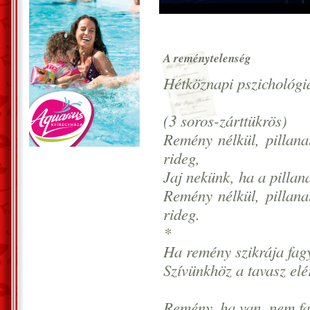
A reménytelenség
Hétköznapi pszichológ
(3 soros-zárttükrös)
Remény nélkül, pillan
rideg,
Jaj nekünk, ha a pillan
Remény nélkül, pillan
rideg.
*
Ha remény szikrája fag
Szívünkhöz a tavasz elé
Remény, ha van, nem f