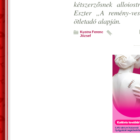
kétszerzősnek alloios
Eszter „A remény-ves
ötletadó alapján.
Kustra Ferenc
József