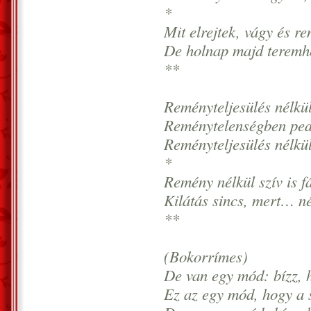
*
Mit elrejtek, vágy és r
De holnap majd teremhe
**
Reményteljesülés nélkül
Reménytelenségben pedi
Reményteljesülés nélkül
*
Remény nélkül szív is f
Kilátás sincs, mert… n
**
(Bokorrímes)
De van egy mód: bízz, h
Ez az egy mód, hogy a 