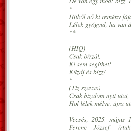
De van egy mód: bízz, h
*
Hitből nő ki remény fáj
Lélek gyógyul, ha van 
**
(HIQ)
Csak bízzál,
Ki sem segíthet!
Küzdj és bízz!
*
(Tíz szavas)
Csak bizalom nyit utat,
Hol lélek mélye, újra ut
Vecsés, 2025. május 1
Ferenc József- írtu