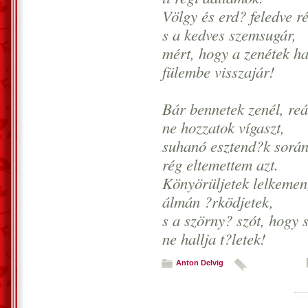
Völgy és erd? feledve r
s a kedves szemsugár,
mért, hogy a zenétek h
fülembe visszajár!
Bár bennetek zenél, re
ne hozzatok vígaszt,
suhanó esztend?k sorá
rég eltemettem azt.
Könyörüljetek lelkemen
álmán ?rködjetek,
s a szörny? szót, hogy 
ne hallja t?letek!
Anton Delvig