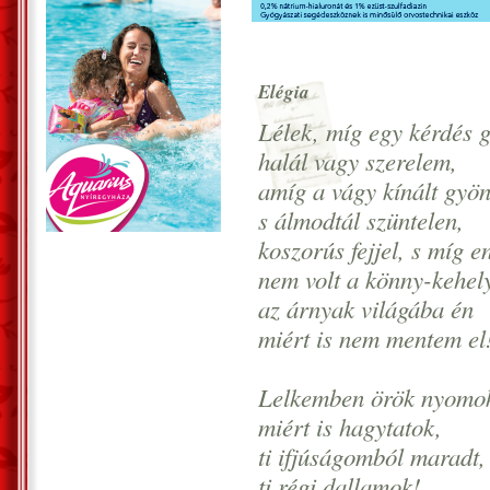
Elégia
Lélek, míg egy kérdés g
halál vagy szerelem,
amíg a vágy kínált gyön
s álmodtál szüntelen,
koszorús fejjel, s míg 
nem volt a könny-kehel
az árnyak világába én
miért is nem mentem el
Lelkemben örök nyomo
miért is hagytatok,
ti ifjúságomból maradt,
ti régi dallamok!