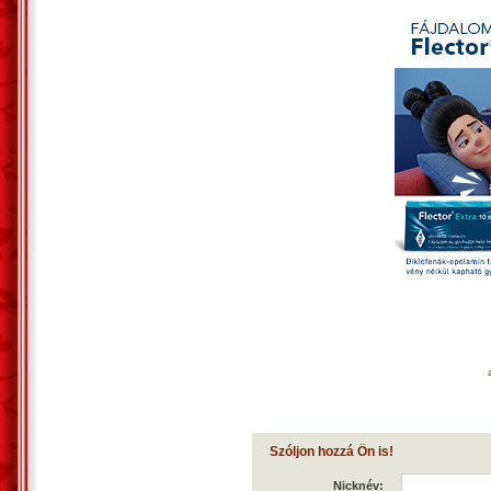
Szóljon hozzá Ön is!
Nicknév: