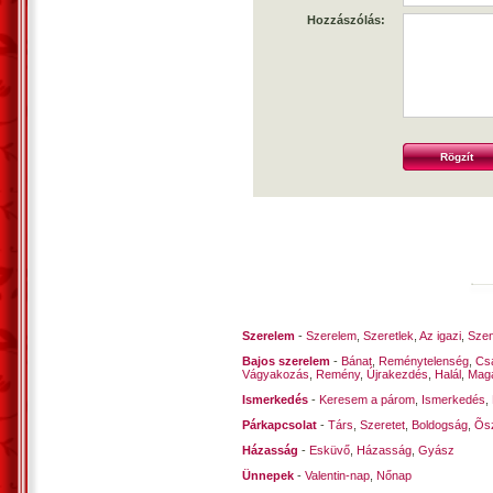
Hozzászólás:
Szerelem
-
Szerelem
,
Szeretlek
,
Az igazi
,
Szen
Bajos szerelem
-
Bánat
,
Reménytelenség
,
Cs
Vágyakozás
,
Remény
,
Újrakezdés
,
Halál
,
Mag
Ismerkedés
-
Keresem a párom
,
Ismerkedés
,
Párkapcsolat
-
Társ
,
Szeretet
,
Boldogság
,
Õsz
Házasság
-
Esküvő
,
Házasság
,
Gyász
Ünnepek
-
Valentin-nap
,
Nőnap