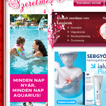
Szerelmes versek
Kiemelt szerelmes vers
Sz
kategóriák
»
Szerelem
»
Vágyakozás
»
Reménytelenség
»
Õszinteség