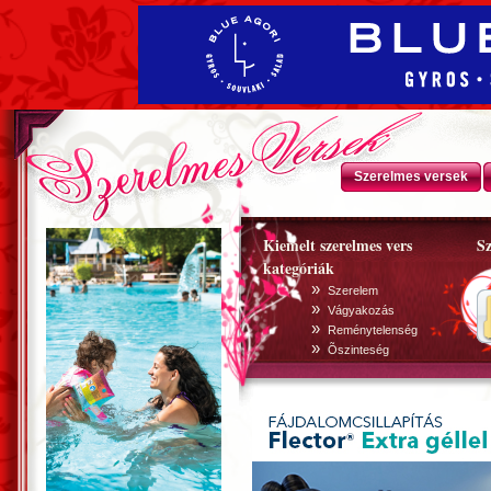
Szerelmes versek
Kiemelt szerelmes vers
Sz
kategóriák
»
Szerelem
»
Vágyakozás
»
Reménytelenség
»
Õszinteség