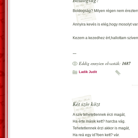
Boldogság?
Csak azt az egyet,ha elérhetném,boldo
Látsz egy hulló csillagot,ha felnézel az
Boldogság? Milyen régen nem éreztem
Az a csillag én vagyok,aki kihunyt örök
Annyira kevés is elég,hogy mosolyt var
Kezem a kezedhez ért,hallottam szíve
Nem tudom mit érezhettél,de én lelkem
...
Eddig ennyien olvasták:
1687
Ladik Judit
Ha mertem volna csókot kérni T?led,
Vágytam rá,hogy karommal átölelhesse
Két szív közt
Ha csak rá gondolok is,könnyeimet ér
A szív tehetetlennek érzi magát,
A boldogságtól?-tudom,hogy csak Te ér
Ha érte másik kett? harcba vág.
Tehetetlennek érzi akkor is magát,
Ha reá egy id?ben kett? vár.