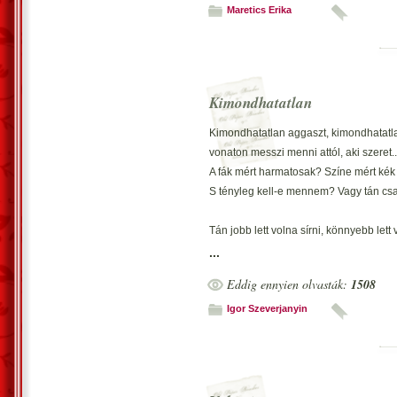
Maretics Erika
Kimondhatatlan
Kimondhatatlan aggaszt, kimondhatatla
vonaton messzi menni attól, aki szeret..
A fák mért harmatosak? Színe mért ké
S tényleg kell-e mennem? Vagy tán cs
Tán jobb lett volna sírni, könnyebb lett 
el?tte, aki szenved, bár mindig idegen
...
Levelem korholom csak, mikor fog már 
Eddig ennyien olvasták:
1508
bet?kkel láncozottan, lelkemmel terhes
Igor Szeverjanyin
Dereng? éj borítja holdtól puhán a rétet
baglyok az új útitársak, köd száll, nincs
Kimondhatatlan aggaszt, kimondhatatla
Szeretnék visszatérni, s ott vár a borza