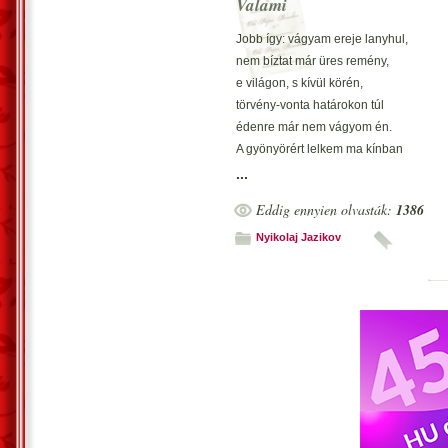
Valami
Jobb így: vágyam ereje lanyhul,
nem bíztat már üres remény,
e világon, s kívül körén,
törvény-vonta határokon túl
édenre már nem vágyom én.
A gyönyörért lelkem ma kínban
nem ég: az ideál halott,
...
mely egykor b?völt s bíztatott,
Eddig ennyien olvasták:
1386
s kinek tiszteletére írtam
elégiát, egy tucatot.
Nyikolaj Jazikov
Az ábránd már hiába bájol:
lelkem keser? és sötét,
mint álom után, mely kisért,
s mint ünnepi mise után, hol
sok az üres, hiú beszéd.