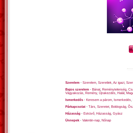
Szerelem
-
Szerelem
,
Szeretlek
,
Az igazi
,
Szen
Bajos szerelem
-
Bánat
,
Reménytelenség
,
Cs
Vágyakozás
,
Remény
,
Újrakezdés
,
Halál
,
Mag
Ismerkedés
-
Keresem a párom
,
Ismerkedés
,
Párkapcsolat
-
Társ
,
Szeretet
,
Boldogság
,
Õsz
Házasság
-
Esküvő
,
Házasság
,
Gyász
Ünnepek
-
Valentin-nap
,
Nőnap