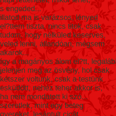
s engeded...
illatod ma is varázsos, lényed
el?ttem tiszta, nincs titok, csak
tudom, hogy nélküled keserves,
veled lenni, állandóan, mégsem
akarok...
így a magányos álom el?tt, legaláb
jelenjen meg az ösvény, hol csak
kétszer voltunk, csak a testünk
esküdött, nehéz teher akkor is,
ha nem mondatott ki szó...
szeretlek, mint egy beteg
gyereket, lesántult cicát,