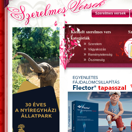
Szerelmes versek
Kiemelt szerelmes vers
Sz
kategóriák
»
Szerelem
»
Vágyakozás
»
Reménytelenség
»
Õszinteség