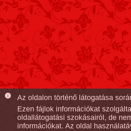
info
Az oldalon történő látogatása során
Ezen fájlok információkat szolgál
oldallátogatási szokásairól, de n
információkat. Az oldal használatá