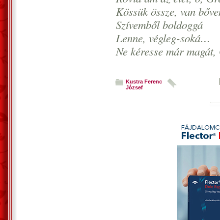
Kössük össze, van bőve
Szívemből boldoggá
Lenne, végleg-soká…
Ne kéresse már magát, 
Kustra Ferenc
József