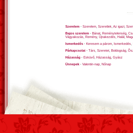
Szerelem
-
Szerelem
,
Szeretlek
,
Az igazi
,
Szen
Bajos szerelem
-
Bánat
,
Reménytelenség
,
Cs
Vágyakozás
,
Remény
,
Újrakezdés
,
Halál
,
Mag
Ismerkedés
-
Keresem a párom
,
Ismerkedés
,
Párkapcsolat
-
Társ
,
Szeretet
,
Boldogság
,
Õsz
Házasság
-
Esküvő
,
Házasság
,
Gyász
Ünnepek
-
Valentin-nap
,
Nőnap