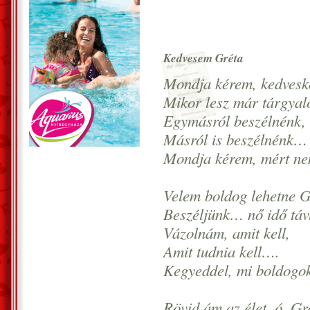
Kedvesem Gréta
Mondja kérem, kedves
Mikor lesz már tárgyal
Egymásról beszélnénk,
Másról is beszélnénk…
Mondja kérem, mért ne
Velem boldog lehetne G
Beszéljünk… nő idő táv
Vázolnám, amit kell,
Amit tudnia kell….
Kegyeddel, mi boldogo
Rövid ám az élet, ó, Gr