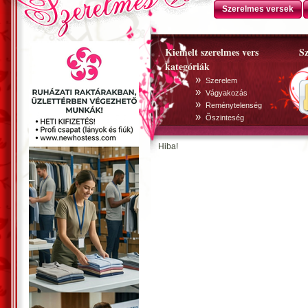
Szerelmes versek
Kiemelt szerelmes vers
Sz
kategóriák
»
Szerelem
»
Vágyakozás
»
Reménytelenség
»
Õszinteség
Hiba!