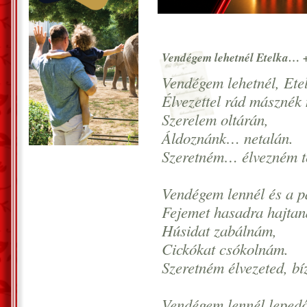
Vendégem lehetnél Etelka… 
Vendégem lehetnél, Ete
Élvezettel rád másznék
Szerelem oltárán,
Áldoznánk… netalán.
Szeretném… élvezném 
Vendégem lennél és a 
Fejemet hasadra hajta
Húsidat zabálnám,
Cickókat csókolnám.
Szeretném élvezeted, b
Vendégem lennél lepe