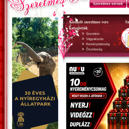
Szerelmes versek
Kiemelt szerelmes vers
Sz
kategóriák
»
Szerelem
»
Vágyakozás
»
Reménytelenség
»
Õszinteség