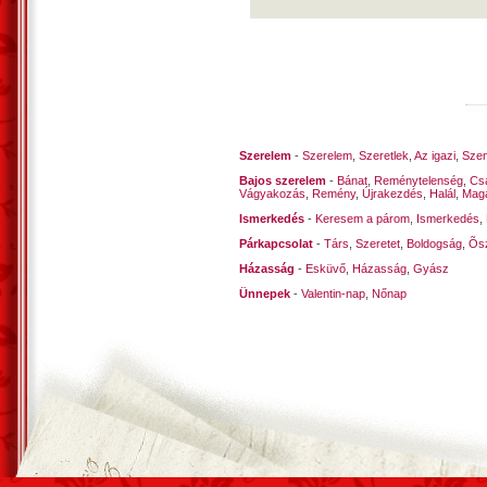
Szerelem
-
Szerelem
,
Szeretlek
,
Az igazi
,
Szen
Bajos szerelem
-
Bánat
,
Reménytelenség
,
Cs
Vágyakozás
,
Remény
,
Újrakezdés
,
Halál
,
Mag
Ismerkedés
-
Keresem a párom
,
Ismerkedés
,
Párkapcsolat
-
Társ
,
Szeretet
,
Boldogság
,
Õsz
Házasság
-
Esküvő
,
Házasság
,
Gyász
Ünnepek
-
Valentin-nap
,
Nőnap