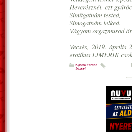
Heverésznél, ezt gyűrő
Simítgatnám tested,
Simogatnám lelked.
Vágyom orgazmusod ör
Vecsés, 2019. április 
erotikus LIMERIK cso
Kustra Ferenc
József