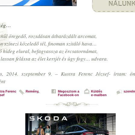
ség…
enül öregedő, rozsdásan átbarázdált arcomat,
n színezi közeledő tél, finoman szitáló hava…
ő hideg elural, befagyassza az ércsatornámat,
 lassan felássa az élet kertjét és úgy fogy… udvara.
s, 2014. szeptember 9. – Kustra Ferenc József- írtam: öné
ént
tra Ferenc
Remény
,
Megosztom a
Küldés
szerel
sef
Facebook-on
e-mailben