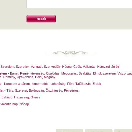
-
Szerelem
,
Szeretlek
,
Az igazi
,
Szenvedély
,
Hűség
,
Csók
,
Vallomás
,
Hiányzol
,
Jó éjt
relem
-
Bánat
,
Reménytelenség
,
Csalódás
,
Megcsalás
,
Szakítás
,
Elmúlt szerelem
,
Viszonzat
s
,
Remény
,
Újrakezdés
,
Halál
,
Magány
s
-
Keresem a párom
,
Ismerkedés
,
Lehetőség
,
Flört
,
Találkozás
,
Érdek
lat
-
Társ
,
Szeretet
,
Boldogság
,
Õszinteség
,
Félreértés
-
Esküvő
,
Házasság
,
Gyász
-
Valentin-nap
,
Nőnap