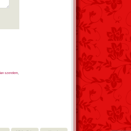
lan szerelem
,