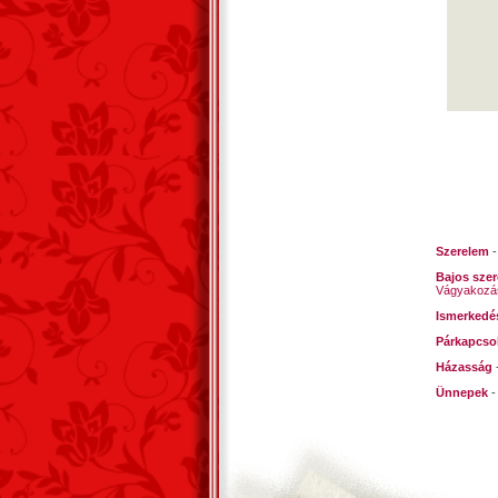
Szerelem
Bajos sze
Vágyakozá
Ismerkedé
Párkapcso
Házasság
Ünnepek