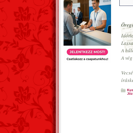
Öreg
Időtl
Lassa
A hűl
A vég
Vecsé
írásk
Kus
Józ