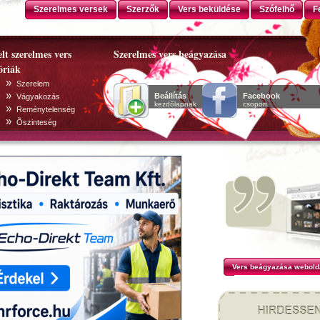
Szerelmes versek
Szerzők
Vers beküldése
Szófelhő
F
lt szerelmes vers
Szerelmes vers beágyazása
óriák
»
Szerelem
»
Beállítás
Facebook
Vágyakozás
kezdőlapnak
csoport
»
Reménytelenség
»
Õszinteség
Vers beágyazása webold