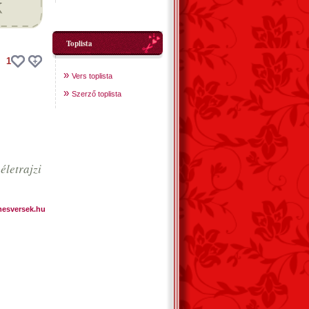
Toplista
1
»
Vers toplista
»
Szerző toplista
letrajzi
mesversek.hu