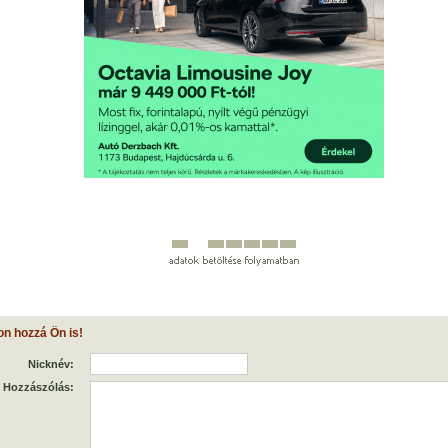
on hozzá Ön is!
Nicknév:
Hozzászólás: