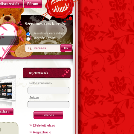
elhasználók
Fórum
Szerelmes vers keresése
Szerelmes versekben
Szerzők között
Ok
Bejelentkezés
Felhasználónév
Jelszó
alára »
»
Elfelejtett jelszó
»
Regisztráció