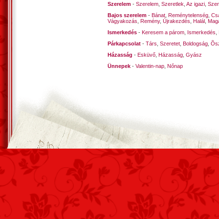
Szerelem
-
Szerelem
,
Szeretlek
,
Az igazi
,
Szen
Bajos szerelem
-
Bánat
,
Reménytelenség
,
Cs
Vágyakozás
,
Remény
,
Újrakezdés
,
Halál
,
Mag
Ismerkedés
-
Keresem a párom
,
Ismerkedés
,
Párkapcsolat
-
Társ
,
Szeretet
,
Boldogság
,
Õsz
Házasság
-
Esküvő
,
Házasság
,
Gyász
Ünnepek
-
Valentin-nap
,
Nőnap