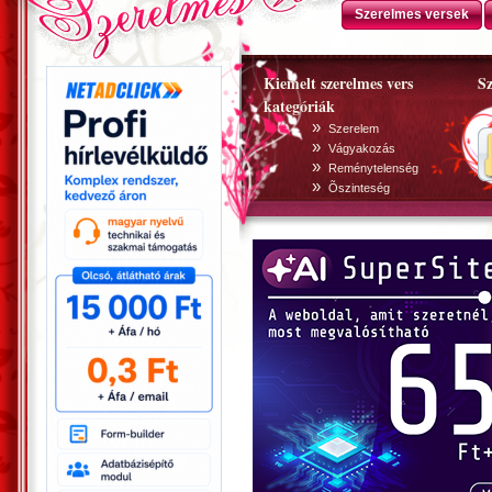
Szerelmes versek
Kiemelt szerelmes vers
Sz
kategóriák
»
Szerelem
»
Vágyakozás
»
Reménytelenség
»
Õszinteség