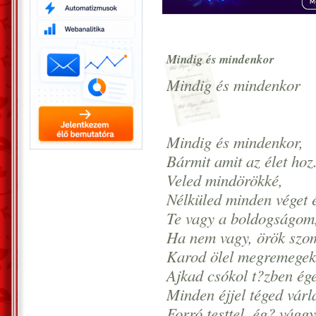
Mindig és mindenkor
Mindig és mindenkor
Mindig és mindenkor,
Bármit amit az élet hoz
Veled mindörökké,
Nélküled minden véget é
Te vagy a boldogságom
Ha nem vagy, örök sz
Karod ölel megremegek
Ajkad csókol t?zben ég
Minden éjjel téged várl
Forró testtel, ég? vággy