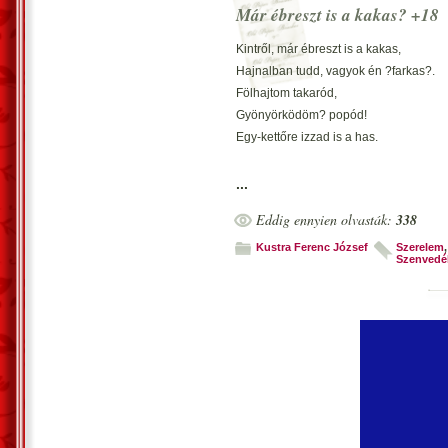
Már ébreszt is a kakas? +18
Ó, de szeretnélek,
A jóba vinnélek…
Kintről, már ébreszt is a kakas,
Ha nem... Erős vágyam elemészt!
Hajnalban tudd, vagyok én ?farkas?.
Fölhajtom takaród,
Vecsés, 2019. augusztus 19. – Kustra
Gyönyörködöm? popód!
Egy-kettőre izzad is a has.
Konyhába mentél kávét főzni,
...
Mögéd álltam? elkezdtem nőzni.
Eddig ennyien olvasták:
338
A főzőt föllökted,
Élveztem szerelmed.
Kustra Ferenc József
Szerelem
Szenvedé
Aztán mondtam, irány már főzni.
Így telt szexuálisan napunk,
Hú! Ha ezt megtudná a papunk?
Jól érezted magad,
Élvezeted, magad?
Intézzük, lesz még ily? szép napunk!