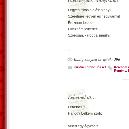
Ölelkezzünk Manyikám!
Legyen titkos ölelés: Manyi!
Szerelmes legyen és négykarnyi!
Érezném testedet,
Élvezném lelkedet!
Szorosan, karodba simulni...
Igen, ölelj titokban Sanyi!
...
Úgy fogok öledbe omlani!
Eddig ennyien olvasták:
396
Rázd fel a lelkemet,
Ébreszd fel testemet!
Kustra Ferenc József
Keresem 
Remény
,
Karodban aléltan pihenni...
*
Bűnös gondolatra zsibbadnék,
Veled, csak együtt lélegeznék.
Lehetnél itt…
Tarkóm simogatnád,
Élményt beleadnád...
Lehetnél itt…
Illatodtól megrészegülnék...
Hallod? Lelkem szólít!
Égnék, érzelemtől tikkadnék
Veled egy ágycsata,