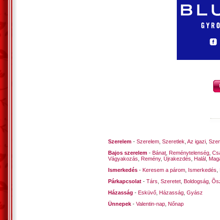
***
Rám szóltál, mi van ígért nappal,
Henteregnél már a hancurral.
Tied a hancurléc,
Ne feledd! Ő vigéc?
Tudom, mért akarod! Kéj-okkal!
Vecsés, 2018. december 22. ? Kustra F
Szerelem
-
Szerelem
,
Szeretlek
,
Az igazi
,
Szen
Bajos szerelem
-
Bánat
,
Reménytelenség
,
Cs
Vágyakozás
,
Remény
,
Újrakezdés
,
Halál
,
Mag
Ismerkedés
-
Keresem a párom
,
Ismerkedés
,
Párkapcsolat
-
Társ
,
Szeretet
,
Boldogság
,
Õsz
Házasság
-
Esküvő
,
Házasság
,
Gyász
Ünnepek
-
Valentin-nap
,
Nőnap