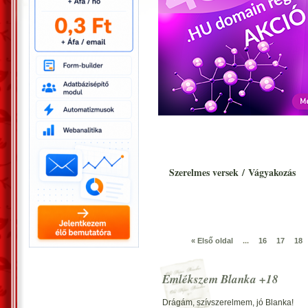
Szerelmes versek
/
Vágyakozás
« Első oldal
...
16
17
18
Emlékszem Blanka +18
Drágám, szívszerelmem, jó Blanka!