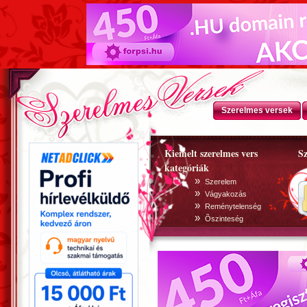
Szerelmes versek
Kiemelt szerelmes vers
Sz
kategóriák
»
Szerelem
»
Vágyakozás
»
Reménytelenség
»
Õszinteség