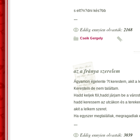
s elt?n?dni kés?bb
hisz láttad ? az élet
...
porban fekve hagytad
Eddig ennyien olvasták:
2168
most mért tör?dne véled?
Cseik Gergely
az a fránya szerelem
Ágyamon éjjelente ?t kerestem, akit a l
Kerestem de nem találtam.
Hadd keljek föl,hadd járjam be a várost
hadd keressem az utcákon és a tereke
akit a lelkem szeret.
Ha egyszer megtalállak, megragadlak 
...
?e míg álmodom téged látlak és érezle
Eddig ennyien olvasták:
3039
Úgy érzem betege lettem a szerelemne