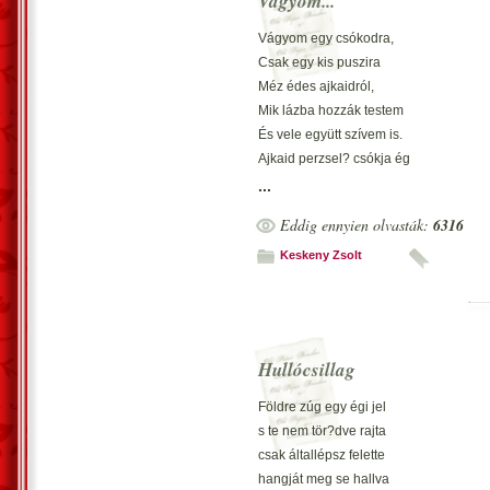
Vágyom...
Légy boldog, hisz ez erény,
Az élet már nem is oly kemény.
Vágyom egy csókodra,
Csak egy kis puszira
Méz édes ajkaidról,
Mik lázba hozzák testem
És vele együtt szívem is.
Ajkaid perzsel? csókja ég
Számon s b?römön ha veled vagyok.
...
Eddig ennyien olvasták:
6316
Keskeny Zsolt
Hullócsillag
Földre zúg egy égi jel
s te nem tör?dve rajta
csak általlépsz felette
hangját meg se hallva