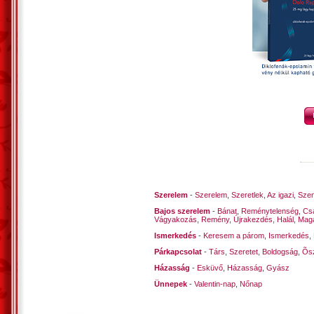
Szerelem
-
Szerelem
,
Szeretlek
,
Az igazi
,
Szen
Bajos szerelem
-
Bánat
,
Reménytelenség
,
Cs
Vágyakozás
,
Remény
,
Újrakezdés
,
Halál
,
Mag
Ismerkedés
-
Keresem a párom
,
Ismerkedés
,
Párkapcsolat
-
Társ
,
Szeretet
,
Boldogság
,
Õsz
Házasság
-
Esküvő
,
Házasság
,
Gyász
Ünnepek
-
Valentin-nap
,
Nőnap