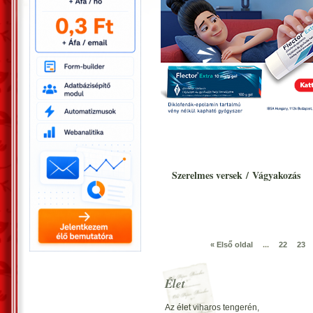
Szerelmes versek
/
Vágyakozás
« Első oldal
...
22
23
Élet
Az élet viharos tengerén,