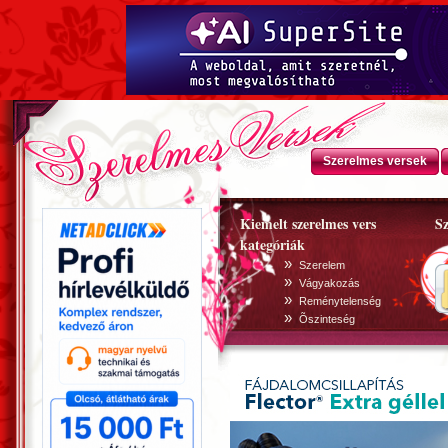
Szerelmes versek
Kiemelt szerelmes vers
Sz
kategóriák
»
Szerelem
»
Vágyakozás
»
Reménytelenség
»
Õszinteség