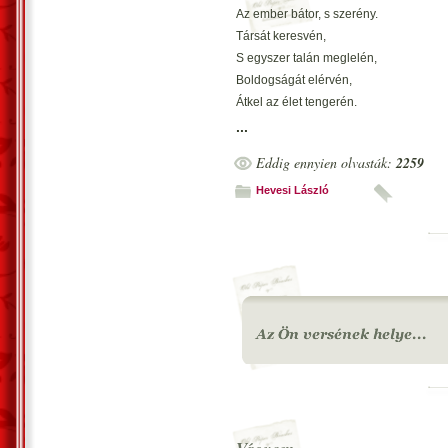
Az ember bátor, s szerény.
Társát keresvén,
S egyszer talán meglelén,
Boldogságát elérvén,
Átkel az élet tengerén.
...
Sok akadályt leküzdvén,
Eddig ennyien olvasták:
2259
Harcolj az élet peremén.
Maradj bátor és szerény,
Hevesi László
Hisz az élet igen kemény.
Jóságodat meg?rizvén,
S szavaimat elemezvén,
Átkelsz az élet tengerén,
Boldogságod meglelén.
Az élet viharos tengerén,
Az ember bátor, s szerény.
A hullámokat elkerülvén,
Kelj át az élet tengerén!