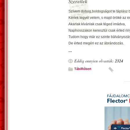
Szeretlek
ez már több egy vágynál.
Szívem dobog,boldogságot te táplász b
Kérlek legyél velem, s majd öröké az 
Akarlak kívánlak csak téged imádva,
Naphosszakon keresztül csak érted rin
Tudom hogy már ez szinte bálványozá
De érted megéri ez az ábrándozás.
-Még egyszer kimondom amit érzek:
...
Te vagy az akit szívem kíván,
Eddig ennyien olvasták:
2324
Az én egyetlen édes kiscicám.
TábiRóbert