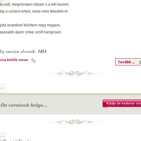
zta volt. megmostam lábam s a két kezem.
g a szívem érted, soha nem feledlek el.
gyfa levelével töröltem meg magam,
agasabb ágon cinke szólt hangosan.
g a szívem érted, soha nem feledlek el.
ig ennyien olvasták:
1451
ik tölgyfaágon zengett a csalogány,
ólj, te kis madárka, ha a szíved vidám.
ncia költők versei
g a szívem érted, soha nem feledlek el
Küldje be kedvenc ver