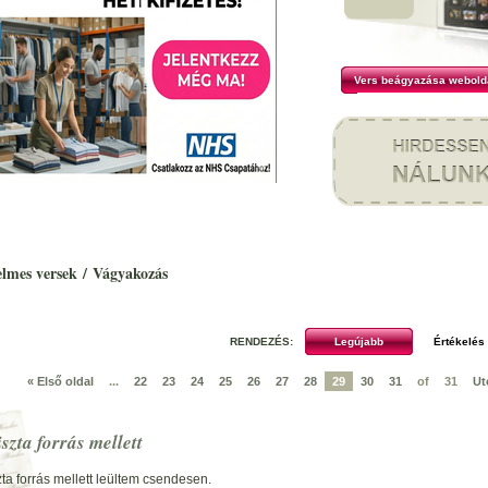
Vers beágyazása webold
elmes versek
/
Vágyakozás
RENDEZÉS:
« Első oldal
...
22
23
24
25
26
27
28
29
30
31
of
31
Ut
iszta forrás mellett
zta forrás mellett leültem csendesen.