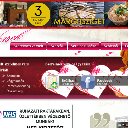
Szerelmes versek
Szerzők
Vers beküldése
Szófelhő
F
lt szerelmes vers
Szerelmes vers beágyazása
óriák
»
Szerelem
»
Beállítás
Facebook
Vágyakozás
kezdőlapnak
csoport
»
Reménytelenség
»
Õszinteség