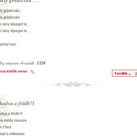
ély grádicsán . . .
ly grádicsán,
ly grádicsán
p lány lépeget le,
p lány lépeget le...
annyi van,
annyi van,
lyiket szeresse
ig ennyien olvasták:
1320
lyiket szeresse?
ncia költők versei
k péklegény,
k péklegény,
 gróf kegyeltje,
 gróf kegyeltje.
kadva a földb?l
dva a földb?l
 csizmadiát,
lva mióta messze
 csizmadiát,
m t?led
ül a szerencse
mat is elfeledve