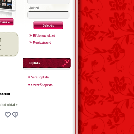
Jelszó
alára »
»
Elfelejtett jelszó
»
Regisztráció
Toplista
»
Vers toplista
»
Szerző toplista
olsó oldal »