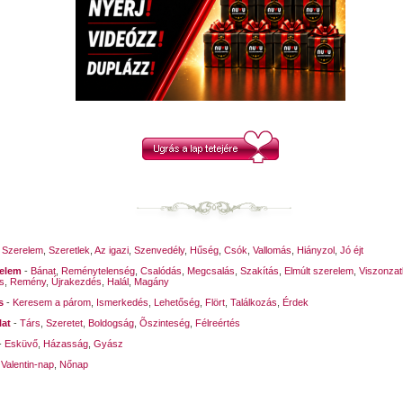
s volt szava zenéje.
bb már ne is legyek !...
tkozott fának árnyán
yadtam..., s hogy ébredek,
 mosollyal Éva vár rám...
kék hajnal megint
lt a tengerekre,
ilitem messze t?nt,
 árnyék - mindörökre.
-
Szerelem
,
Szeretlek
,
Az igazi
,
Szenvedély
,
Hűség
,
Csók
,
Vallomás
,
Hiányzol
,
Jó éjt
relem
-
Bánat
,
Reménytelenség
,
Csalódás
,
Megcsalás
,
Szakítás
,
Elmúlt szerelem
,
Viszonzat
s
,
Remény
,
Újrakezdés
,
Halál
,
Magány
s
-
Keresem a párom
,
Ismerkedés
,
Lehetőség
,
Flört
,
Találkozás
,
Érdek
lat
-
Társ
,
Szeretet
,
Boldogság
,
Õszinteség
,
Félreértés
-
Esküvő
,
Házasság
,
Gyász
-
Valentin-nap
,
Nőnap