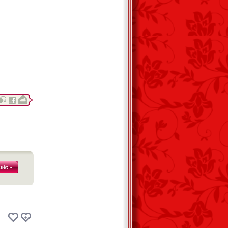
sét »