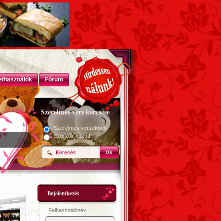
elhasználók
Fórum
Szerelmes vers keresése
Szerelmes versekben
Szerzők között
Ok
Bejelentkezés
Felhasználónév