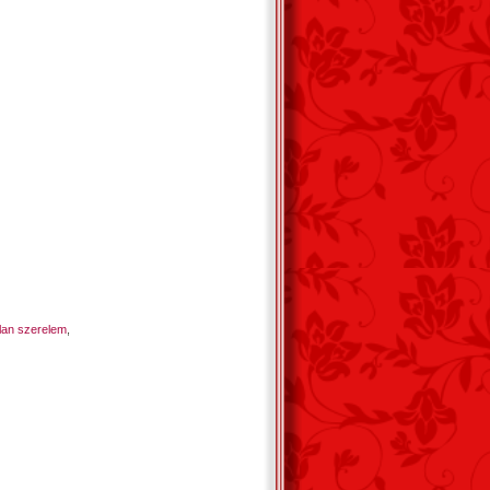
lan szerelem
,