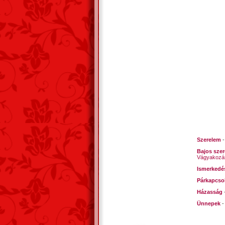
oly éde
Boldoga
Ám az á
elszunn
csendes
Mire a 
reáhajo
az én L
akár az
Szerelem
Bajos sze
Vágyakozá
Ismerkedé
Párkapcso
Házasság
Ünnepek