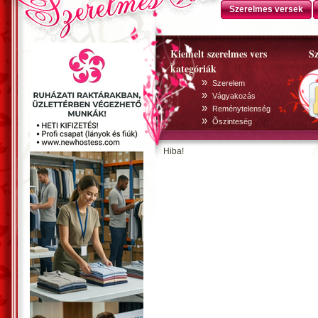
Szerelmes versek
Kiemelt szerelmes vers
Sz
kategóriák
»
Szerelem
»
Vágyakozás
»
Reménytelenség
»
Õszinteség
Hiba!