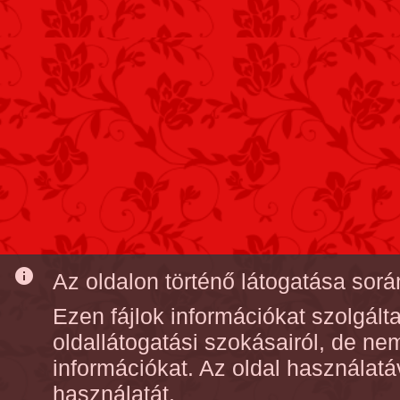
info
Az oldalon történő látogatása során
Ezen fájlok információkat szolgál
oldallátogatási szokásairól, de n
információkat. Az oldal használatá
használatát.