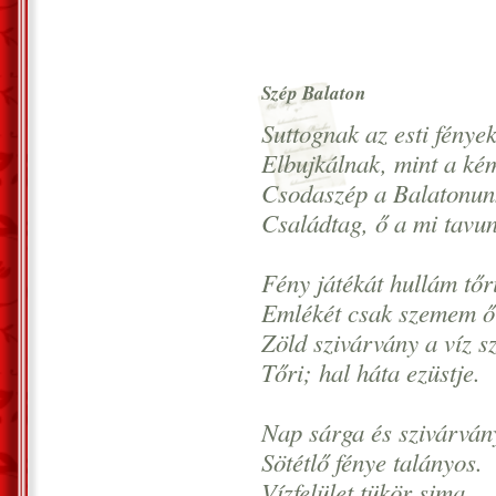
Szép Balaton
Suttognak az esti fények
Elbujkálnak, mint a ké
Csodaszép a Balatonun
Családtag, ő a mi tavu
Fény játékát hullám tőr
Emlékét csak szemem ő
Zöld szivárvány a víz sz
Tőri; hal háta ezüstje.
Nap sárga és szivárván
Sötétlő fénye talányos.
Vízfelület tükör sima,