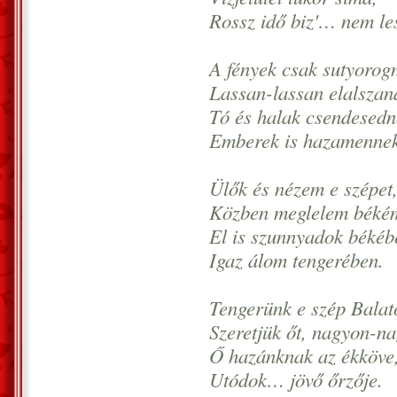
Rossz idő biz'… nem le
A fények csak sutyorog
Lassan-lassan elalszan
Tó és halak csendesedn
Emberek is hazamenne
Ülők és nézem e szépet
Közben meglelem békém
El is szunnyadok békéb
Igaz álom tengerében.
Tengerünk e szép Balat
Szeretjük őt, nagyon-n
Ő hazánknak az ékköve
Utódok… jövő őrzője.