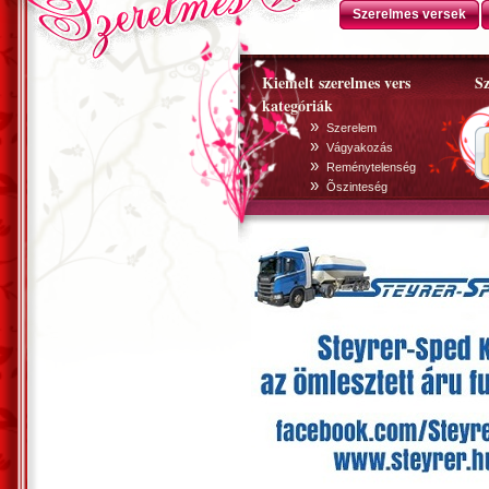
Szerelmes versek
Kiemelt szerelmes vers
Sz
kategóriák
»
Szerelem
»
Vágyakozás
»
Reménytelenség
»
Õszinteség