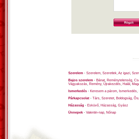
Szerelem
-
Szerelem
,
Szeretlek
,
Az igazi
,
Szen
Bajos szerelem
-
Bánat
,
Reménytelenség
,
Cs
Vágyakozás
,
Remény
,
Újrakezdés
,
Halál
,
Mag
Ismerkedés
-
Keresem a párom
,
Ismerkedés
,
Párkapcsolat
-
Társ
,
Szeretet
,
Boldogság
,
Õsz
Házasság
-
Esküvő
,
Házasság
,
Gyász
Ünnepek
-
Valentin-nap
,
Nőnap