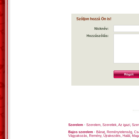
Szóljon hozzá Ön is!
Nicknév:
Hozzászólás:
Szerelem
-
Szerelem
,
Szeretlek
,
Az igazi
,
Szen
Bajos szerelem
-
Bánat
,
Reménytelenség
,
Cs
Vágyakozás
,
Remény
,
Újrakezdés
,
Halál
,
Mag