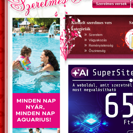
Szerelmes versek
Kiemelt szerelmes vers
Sz
kategóriák
»
Szerelem
»
Vágyakozás
»
Reménytelenség
»
Õszinteség