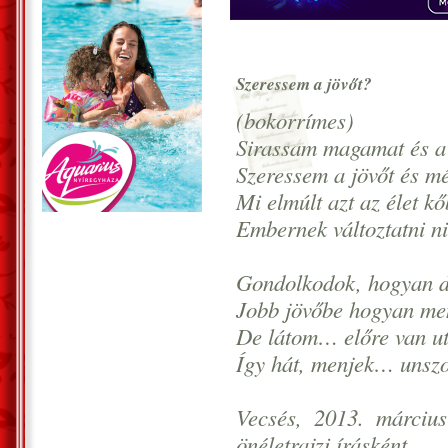
Szeressem a jövőt?
(bokorrímes)
Sirassam magamat és a
Szeressem a jövőt és 
Mi elmúlt azt az élet kő
Embernek változtatni 
Gondolkodok, hogyan d
Jobb jövőbe hogyan me
De látom… előre van 
Így hát, menjek… uns
Vecsés, 2013. március
önéletrajzi írásként.