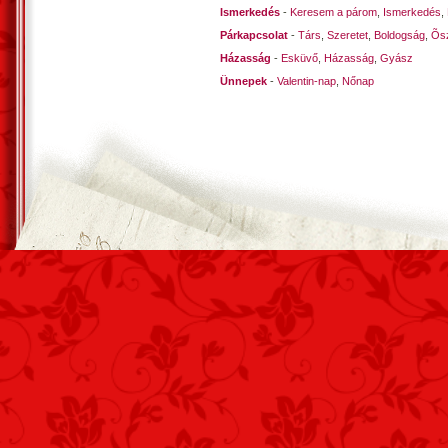
Ismerkedés
-
Keresem a párom
,
Ismerkedés
,
Párkapcsolat
-
Társ
,
Szeretet
,
Boldogság
,
Õsz
Házasság
-
Esküvő
,
Házasság
,
Gyász
Ünnepek
-
Valentin-nap
,
Nőnap