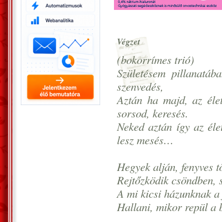
Végzet
(bokorrímes trió)
Születésem pillanatába
szenvedés,
Aztán ha majd, az éle
sorsod, keresés.
Neked aztán így az élet
lesz mesés…
Hegyek alján, fenyves t
Rejtőzködik csöndben, 
A mi kicsi házunknak a 
Hallani, mikor repül a 