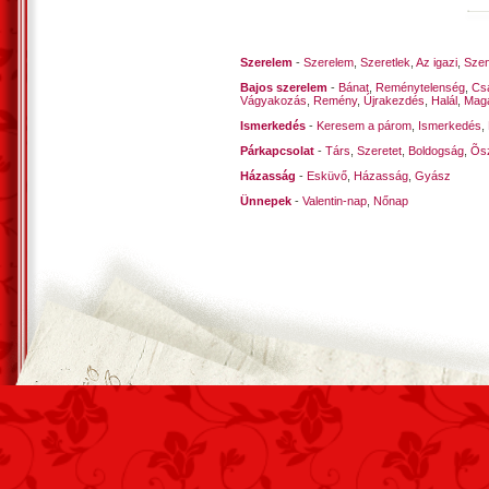
Szerelem
-
Szerelem
,
Szeretlek
,
Az igazi
,
Szen
Bajos szerelem
-
Bánat
,
Reménytelenség
,
Cs
Vágyakozás
,
Remény
,
Újrakezdés
,
Halál
,
Mag
Ismerkedés
-
Keresem a párom
,
Ismerkedés
,
Párkapcsolat
-
Társ
,
Szeretet
,
Boldogság
,
Õsz
Házasság
-
Esküvő
,
Házasság
,
Gyász
Ünnepek
-
Valentin-nap
,
Nőnap