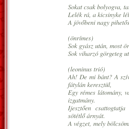
Sokat csak bolyogva, ta
Lelék rá, a kicsinyke lé
A jövőbeni nagy pihetős
(önrímes)
Sok gyász után, most ö
Sok viharzó görgeteg u
(leoninus trió)
Ah! De mi bánt? A szí
fátylán keresztül,
Egy rémes látomány, va
izgatmány.
Ijesztően csattogtatj
sötétlő árnyát.
A végzet, mely bölcsömn