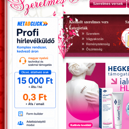
Szerelmes versek
Kiemelt szerelmes vers
Sz
kategóriák
»
Szerelem
»
Vágyakozás
»
Reménytelenség
»
Õszinteség