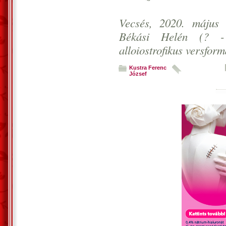
Vecsés, 2020. május 
Békási Helén (? -?
alloiostrofikus versform
Kustra Ferenc
József