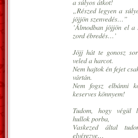
a súlyos átkot!
„Részed legyen a súly
jöjjön szenvedés…”
’Álmodban jöjjön el a 
zord ébredés…’
Jöjj hát te gonosz so
veled a harcot.
Nem hajtok én fejet csa
vártán.
Nem fogsz elbánni kö
keserves könnyem!
Tudom, hogy végül la
hullok porba,
Vaskezed által tud
elvérezve…