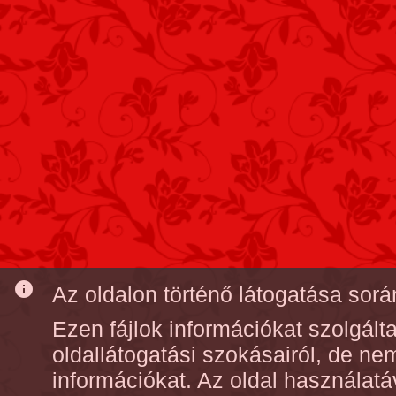
info
Az oldalon történő látogatása során
Ezen fájlok információkat szolgál
oldallátogatási szokásairól, de n
információkat. Az oldal használatá