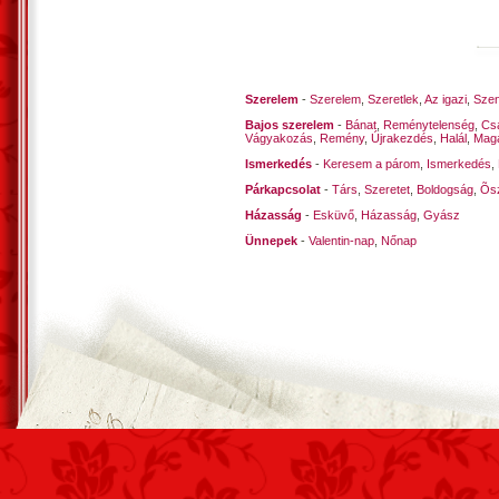
Szerelem
-
Szerelem
,
Szeretlek
,
Az igazi
,
Szen
Bajos szerelem
-
Bánat
,
Reménytelenség
,
Cs
Vágyakozás
,
Remény
,
Újrakezdés
,
Halál
,
Mag
Ismerkedés
-
Keresem a párom
,
Ismerkedés
,
Párkapcsolat
-
Társ
,
Szeretet
,
Boldogság
,
Õsz
Házasság
-
Esküvő
,
Házasság
,
Gyász
Ünnepek
-
Valentin-nap
,
Nőnap