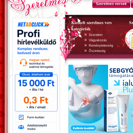
Szerelmes versek
Kiemelt szerelmes vers
Sz
kategóriák
»
Szerelem
»
Vágyakozás
»
Reménytelenség
»
Õszinteség