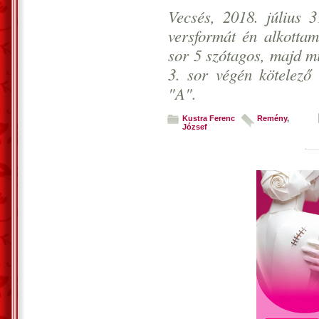
Vecsés, 2018. július 
versformát én alkottam
sor 5 szótagos, majd m
3. sor végén kötelező 
"A".
Kustra Ferenc
Remény
,
József