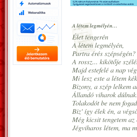
A létem legmélyén…
Élet tengerén
A létem legmélyén,
Partra érés szépségén?
A rossz... kikötője szélé
Majd estefelé a nap vég
Mi lesz este a létem ké
Bizony, a szép lelkem a
Állandó viharok dúlnak.
Tolakodót be nem fogad
Biz' így élek én, a vég
Még kicsit tengetem az 
Jégviharos létem, ma m