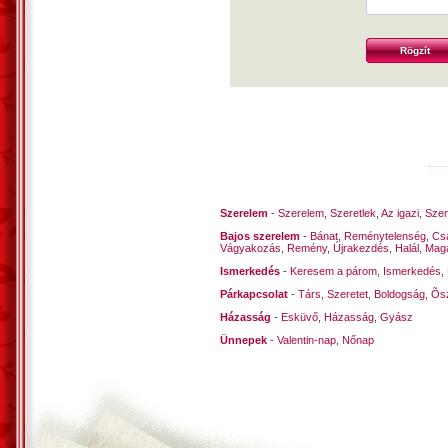
Szerelem
-
Szerelem
,
Szeretlek
,
Az igazi
,
Szen
Bajos szerelem
-
Bánat
,
Reménytelenség
,
Cs
Vágyakozás
,
Remény
,
Újrakezdés
,
Halál
,
Mag
Ismerkedés
-
Keresem a párom
,
Ismerkedés
,
Párkapcsolat
-
Társ
,
Szeretet
,
Boldogság
,
Õsz
Házasság
-
Esküvő
,
Házasság
,
Gyász
Ünnepek
-
Valentin-nap
,
Nőnap