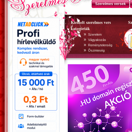
Szerelmes versek
Kiemelt szerelmes vers
Sz
kategóriák
»
Szerelem
»
Vágyakozás
»
Reménytelenség
»
Õszinteség