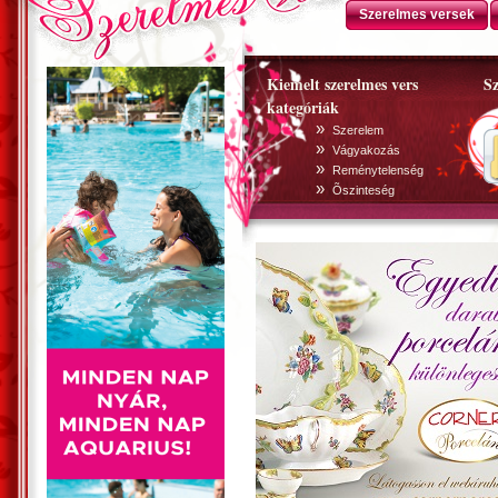
Szerelmes versek
Kiemelt szerelmes vers
Sz
kategóriák
»
Szerelem
»
Vágyakozás
»
Reménytelenség
»
Õszinteség