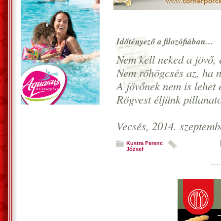
Időtényező a filozófiában…
Nem kell neked a jövő,
Nem röhögcsés az, ha 
A jövőnek nem is lehet 
Rögvest éljünk pillanat
Vecsés, 2014. szeptemb
Kustra Ferenc
József