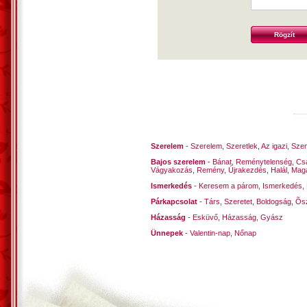
Szerelem
-
Szerelem
,
Szeretlek
,
Az igazi
,
Szen
Bajos szerelem
-
Bánat
,
Reménytelenség
,
Cs
Vágyakozás
,
Remény
,
Újrakezdés
,
Halál
,
Mag
Ismerkedés
-
Keresem a párom
,
Ismerkedés
,
Párkapcsolat
-
Társ
,
Szeretet
,
Boldogság
,
Õsz
Házasság
-
Esküvő
,
Házasság
,
Gyász
Ünnepek
-
Valentin-nap
,
Nőnap