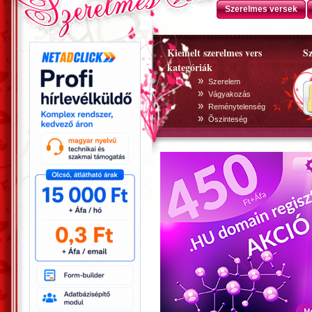
Szerelmes versek
Kiemelt szerelmes vers
Sz
kategóriák
»
Szerelem
»
Vágyakozás
»
Reménytelenség
»
Õszinteség