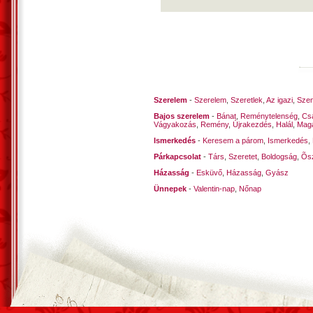
Szerelem
-
Szerelem
,
Szeretlek
,
Az igazi
,
Szen
Bajos szerelem
-
Bánat
,
Reménytelenség
,
Cs
Vágyakozás
,
Remény
,
Újrakezdés
,
Halál
,
Mag
Ismerkedés
-
Keresem a párom
,
Ismerkedés
,
Párkapcsolat
-
Társ
,
Szeretet
,
Boldogság
,
Õsz
Házasság
-
Esküvő
,
Házasság
,
Gyász
Ünnepek
-
Valentin-nap
,
Nőnap