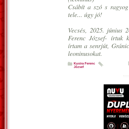
Csábít a szó s ragyo
tele... úgy jó!
Vecsés, 2025. június 2
Ferenc József- írtuk 
írtam a senrjút, Gráni
leoninusokat.
Kustra Ferenc
József