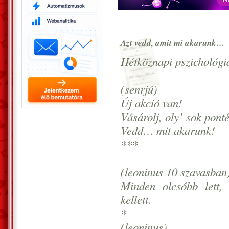
Azt vedd, amit mi akarunk…
Hétköznapi pszichológ
(senrjú)
Új akció van!
Vásárolj, oly’ sok ponté
Vedd… mit akarunk!
***
(leoninus 10 szavasban
Minden olcsóbb lett
kellett.
*
(leoninus)