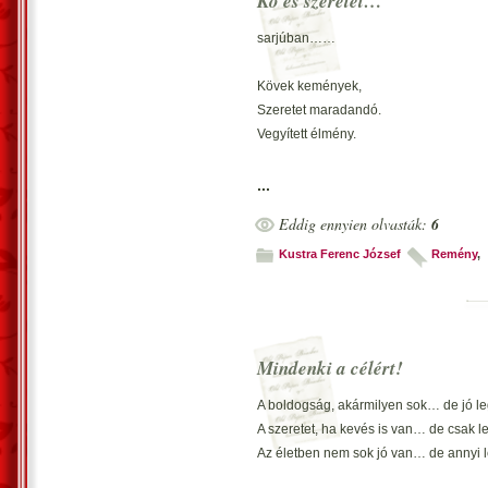
Kő és szeretet…
Vijjog, száll viharmadár…
Kacagva zokog!
sarjúban……
*
Süllyednek felhők,
Kövek kemények,
Dalolva tőr fel hullám…
Szeretet maradandó.
Forrón tűz a nap.
Vegyített élmény.
*
Tajtékzik, dühöng
Vecsés, 2014. április 5. – Kustra Fe
...
Szélvésztől zúg a tenger…
írtam hozzászólásként.
Eddig ennyien olvasták:
6
Csónakázó tó?
*
Kustra Ferenc József
Remény
,
A viharlámpa
Imbolyogva mutat fényt…
Jelzés értékű.
*
Mindenki a célért!
Zord hullámokat
Mély morajlás kíséri…
A boldogság, akármilyen sok… de jó l
Tajtékos minden.
A szeretet, ha kevés is van… de csak l
*
Az életben nem sok jó van… de annyi 
Haragos zöld víz…
Fehér hab színesíti.