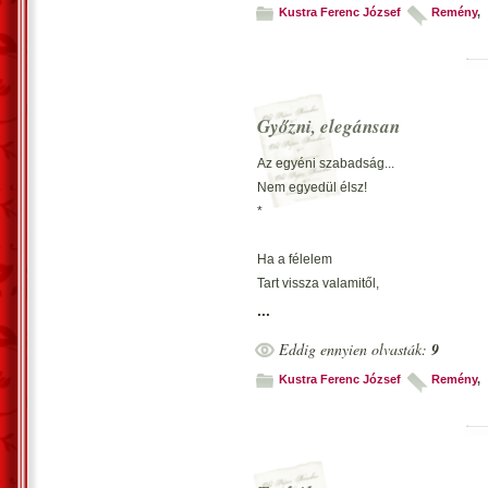
Kustra Ferenc József
Remény
,
Vecsés, 2002. június 21. – Kustra Fere
Győzni, elegánsan
Az egyéni szabadság...
Nem egyedül élsz!
*
Ha a félelem
Tart vissza valamitől,
Az rossz előjel.
...
*
Eddig ennyien olvasták:
9
Ha meggyőződés
Kustra Ferenc József
Remény
,
Nem segít a célodhoz,
Keress más utat.
*