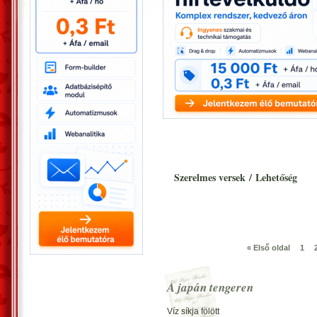
Szerelmes versek
/
Lehetőség
« Első oldal
1
A japán tengeren
Víz síkja fölött