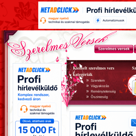
Szerelmes versek
Kiemelt szerelmes vers
Sz
kategóriák
»
Szerelem
»
Vágyakozás
»
Reménytelenség
»
Õszinteség