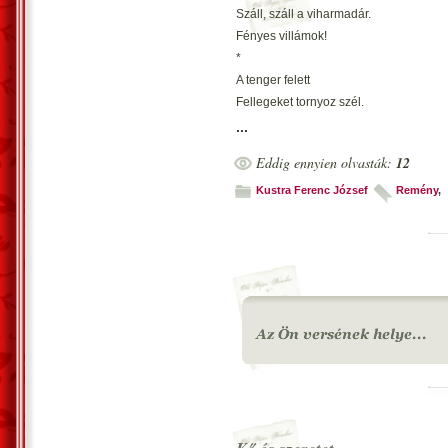
Száll, száll a viharmadár.
Fényes villámok!
*
A tenger felett
Fellegeket tornyoz szél.
Víz alatt béke.
...
*
Eddig ennyien olvasták:
12
Sós víz párája
Mennydörgő vihar alatt!
Kustra Ferenc József
Remény
,
Sima vízfelszín.
*
Vihar démona
Tépi a fellegeket.
Sima víztükör.
*
Ujjongás, harcvágy
Szemben az elemekkel.
Homok, tengerpart.
*
Smaragd zöld tenger…