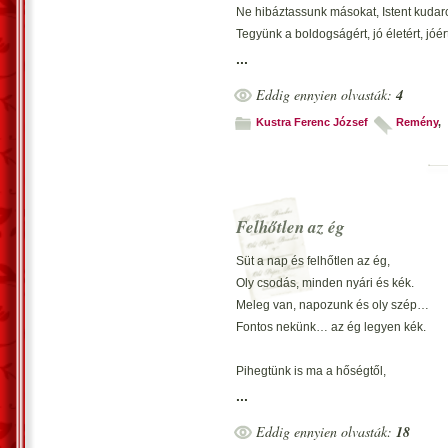
Ne hibáztassunk másokat, Istent kuda
Meseszép látvány…
Tegyünk a boldogságért, jó életért, jóért
*
Mindenki a saját sorsa kovácsa… célér
...
Szilajul zúg a
Vihar, bőmből tengernek.
Eddig ennyien olvasták:
4
Vecsés, 2013. február 27. - Kustra Fer
Bálnák alszanak.
Kustra Ferenc József
Remény
,
*
Hajókat forgat
Bőszült vihar, játszanak…
Öböl rejteke?
*
Felhőtlen az ég
Jó Poszeidón
Süt a nap és felhőtlen az ég,
Hol van? Vagy tán’ haragszik?
Oly csodás, minden nyári és kék.
Tenger Isten zord!
Meleg van, napozunk és oly szép…
*
Fontos nekünk… az ég legyen kék.
Ahogy jött, elment…
Viharmadár megbékélt.
Pihegtünk is ma a hőségtől,
Vajh’ van nyugalom?
A kutya is jégkockát kapott.
...
Élveztük hőséget; melegtől
Vecsés, 2014. június 15. – Kustra Feren
Eddig ennyien olvasták:
18
Ültünk árnyékba; estre kopott.