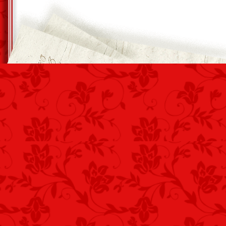
Mily’ gondolatot rögzít?
*
ÚJSZÜLÖTT
Valakim senki
A névtelen újszülött,
De majd felnő.
Bús felhők eresszetek,
Csöppséget nevelhessek!
*
LELTÁR
Leltár az idő
Elteltével készül el,
Majd megnézhető.
Éltem részben már eltelt,
A leltárív már betelt?
Vecsés, 2013. június 05. – Kustra Feren