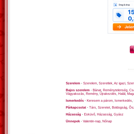
Szó erejével
Győzelembe bízz!
Győzz, ha tudsz, így elegáns.
Lesz csendes éj, napsütés.
Sikered meglesz!
Borultság múlik…
Reményünk: szeretetben!
Vecsés, 2013. április 14. ? Kustra Fere
Elérjük az életben?
*
ŐSZ
Az ősz avarán
Széllel bélelt a bokor,
Alatta kotor.
Húszévesen számoltam,
Ma már ezt se! Álmomban?
Szerelem
-
Szerelem
,
Szeretlek
,
Az igazi
,
Szen
*
Bajos szerelem
-
Bánat
,
Reménytelenség
,
Cs
Vágyakozás
,
Remény
,
Újrakezdés
,
Halál
,
Mag
Ismerkedés
-
Keresem a párom
,
Ismerkedés
,
VERSELÉS
Párkapcsolat
-
Társ
,
Szeretet
,
Boldogság
,
Õsz
A rímek álmok,
Házasság
Csendülő szóvirágok
-
Esküvő
,
Házasság
,
Gyász
És jó olvasni.
Ünnepek
-
Valentin-nap
,
Nőnap
Pennám kaparja a papírt,