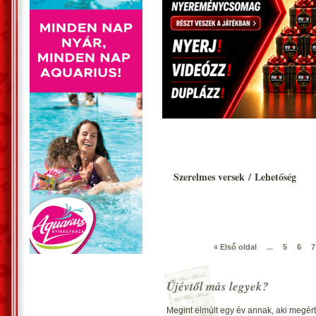
Szerelmes versek
/
Lehetőség
« Első oldal
...
5
6
7
Újévtől más legyek?
Megint elmúlt egy év annak, aki megért