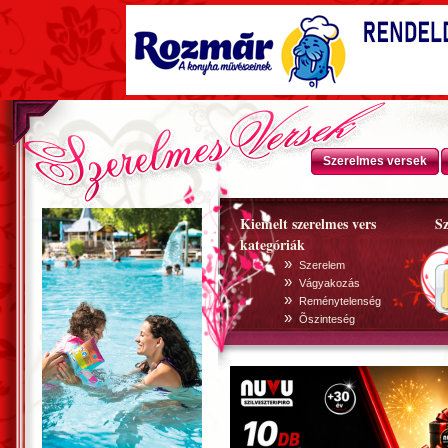
Szerelmes versek
Kiemelt szerelmes vers
Sz
kategóriák
»
Szerelem
»
Vágyakozás
»
Reménytelenség
»
Õszinteség