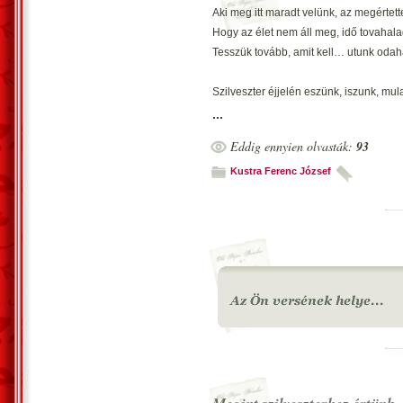
Aki meg itt maradt velünk, az megértett
Hogy az élet nem áll meg, idő tovahala
Tesszük tovább, amit kell… utunk odah
Szilveszter éjjelén eszünk, iszunk, mul
De ezzel az is jár, hogy egy évvel elmú
...
A részünkre kiszabott életből is már k
Eddig ennyien olvasták:
93
Újév vár ránk, bár lehet… élvezetese
Kustra Ferenc József
No, de hagyjuk ezt és mondjuk, hogy 
Sokan megfogadják, de nem tartják, át
Azt azért megígérhetjük magunknak, ho
Leszünk, másokra odafigyelünk, s ross
Azt fogadjuk meg, hogy mai naptól kics
A családra, a szeretteinkre, együtt élni
Nekik velünk, mert bizony velünk sem
Van rigolyánk, hobbink, másnak az n
A szeretet lángja most, nagyon lobban