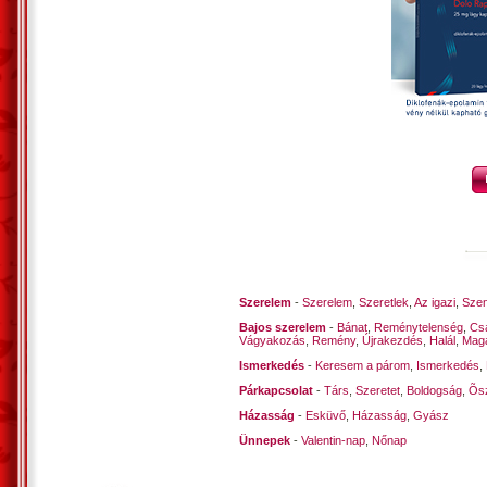
Nem profitálok belőle.
Inkább hagynám, hogy békében élnéne
Parton; leomlanának a falak…
*
Avarhoz is bizony, nem sok a közöm,
Nem segít közönyöm…
Falakkal törődjön a gazdájuk,
Persze omláskor, senki ne kerüljön al
*
Sosem volt könnyű életem,
Ezért, sok is volt… saját lehetetlenem.
Szerelem
-
Szerelem
,
Szeretlek
,
Az igazi
,
Szen
Bajos szerelem
-
Bánat
,
Reménytelenség
,
Cs
Vágyakozás
,
Remény
,
Újrakezdés
,
Halál
,
Mag
Öregen, már túl nehezen viselem,
Ismerkedés
-
Keresem a párom
,
Ismerkedés
,
Hogy zsákutcában életem az életem.
Párkapcsolat
-
Társ
,
Szeretet
,
Boldogság
,
Õsz
Házasság
Vecsés, 2019. szeptember 18. – Kustra F
-
Esküvő
,
Házasság
,
Gyász
Ünnepek
-
Valentin-nap
,
Nőnap