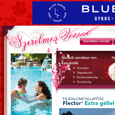
Szerelmes versek
Kiemelt szerelmes vers
Sz
kategóriák
»
Szerelem
»
Vágyakozás
»
Reménytelenség
»
Õszinteség