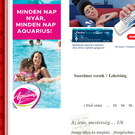
Szerelmes versek
/
Lehetőség
« Első oldal
...
93
94
95
Az írás, mesterség… 1/6
Avagy stílus és megírás…(Kiegészítve e