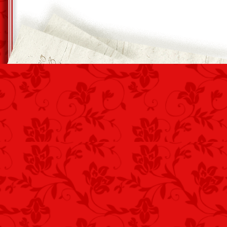
Gondolatleírás nem!
Író dolgozzon.
Poéta feladata,
Hogy szóképét láttassa.
*
Olvasó-igény,
Hogy művet kapjon kézhez!
Káros… förmedvény!
*
Az írás mestersége, maga a mesterség
Sokan írnak, de a papír és toll nem el
Írj úgy, hogy tartsad be az összes szab
Használj írásjelet, írj rímelő sorokat!
Ne légy öncélú, mindig az olvasódnak í
Hogy lelke, olvasáskor feszüljön, mint 
Vecsés, 2015. november 15. – Kust
alapján. Világirodalom kiadása: 1931.]