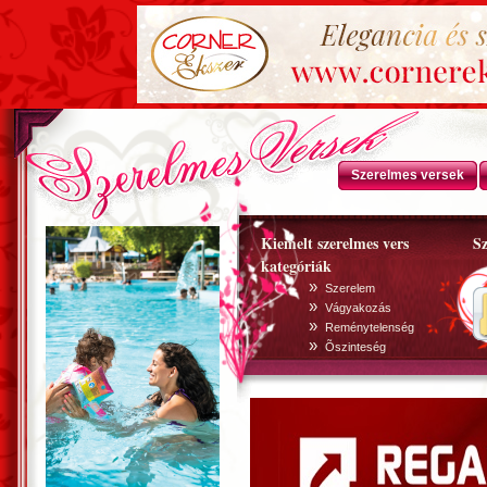
Szerelmes versek
Kiemelt szerelmes vers
Sz
kategóriák
»
Szerelem
»
Vágyakozás
»
Reménytelenség
»
Õszinteség