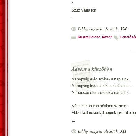
*
Vecsés, 2012. december 14. – Kustra 
Szűz Mária jön
Pásztorok térdepelnek.
...
Gyertyaláng… lobban.
Eddig ennyien olvasták:
374
*
Szenteste, béke
Kustra Ferenc József
Lehetősé
Szigete. Lassan éjfél.
Igehirdetés.
*
Este, csend mélyül…
Advent a küszöbön
Legszentebb éjszaka jön.
Jézuska, mienk!
Manapság elég sötétek a napjaink,
*
Manapság ledöntenék a mi falaink…
Csillagpor-fényben
Manapság elég sötétek a napjaink.
Gyertya lobban, szív dobban.
Kis Messiás él!
A falainkban van bőviben szeretet,
*
Ebből kell nekünk, kapjunk így hát ele
Ha gyúlnak gyertyák,
A falainkban van bőviben szeretet.
...
Kinyitjuk az ablakot.
Eddig ennyien olvasták:
311
Együtt így várunk…
Nyakunkon az advent együtt és mindan