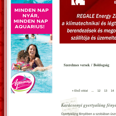
Szerelmes versek
/
Boldogság
« Első oldal
...
12
13
14
Karácsonyi gyertyaláng fén
Gyertyaláng fényében a szobában úszv