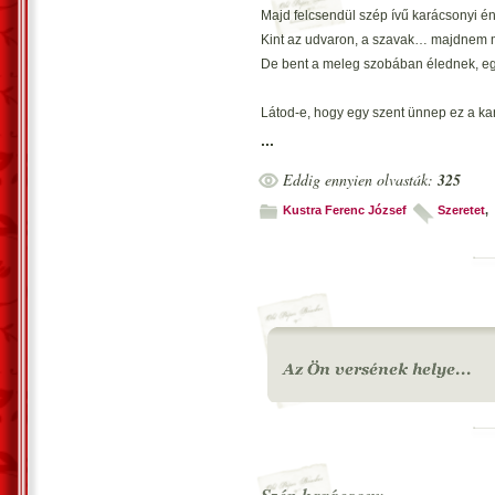
Majd felcsendül szép ívű karácsonyi é
Kint az udvaron, a szavak… majdnem m
De bent a meleg szobában élednek, eg
Látod-e, hogy egy szent ünnep ez a k
Havas az egész udvar, a hó a baráto
...
Menj éjféli misére, téged is vár templo
Eddig ennyien olvasták:
325
És egy lehetőség, hogy méltóan ünnepe
Kustra Ferenc József
Szeretet
,
Adj ajándékot, a szeretettel menetelj…
Ne mulaszd el, hogy esti imához térdep
Figyeld meg, és fedezd fel, hogy mit rej
És ha másban nem... de a reményben h
Szeretet uralja elmédet, testedet... picit.
Ha holnap új napon, újabb reggelre éb
Felkeltél, már nem pihensz, de így vi
Ha ködben is, utad előtted, még remélh