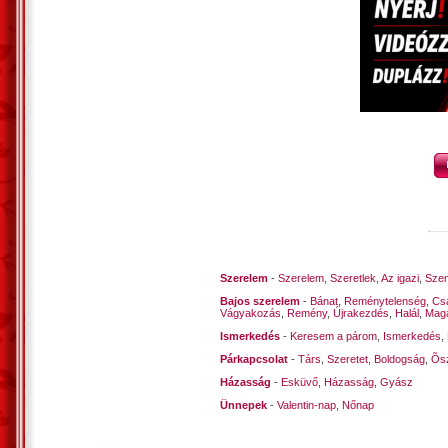
Vecsés, 2023. november 28. –Kustra Fer
Szerelem
-
Szerelem
,
Szeretlek
,
Az igazi
,
Szen
Bajos szerelem
-
Bánat
,
Reménytelenség
,
Cs
Vágyakozás
,
Remény
,
Újrakezdés
,
Halál
,
Mag
Ismerkedés
-
Keresem a párom
,
Ismerkedés
,
Párkapcsolat
-
Társ
,
Szeretet
,
Boldogság
,
Õsz
Házasság
-
Esküvő
,
Házasság
,
Gyász
Ünnepek
-
Valentin-nap
,
Nőnap