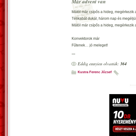
Már advent van
Vecsés, 2023. november 28. – Kustra 
Mától már csípős a hideg, megérkezik 
versem átirataként.
Télikabát dukál, három nap és megéljü
Mától már csípős a hideg, megérkezik 
Konvektorok már
Fűtenek… jó meleget!
Kinézni, fázós!
...
Eddig ennyien olvasták:
364
Vasárnap megvolt
És Advent első napja.
Kustra Ferenc József
Volt lila gyertya…
Ilyenkor Advent
Idején kell… gyertyafény.
Jó, a szeretet.
Hit és a remény
Ami kell, az is meglesz!
Karácsony itt lesz!