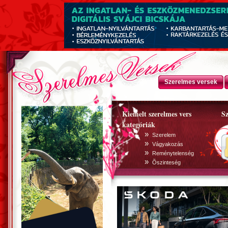
Szerelmes versek
Kiemelt szerelmes vers
Sz
kategóriák
»
Szerelem
»
Vágyakozás
»
Reménytelenség
»
Õszinteség