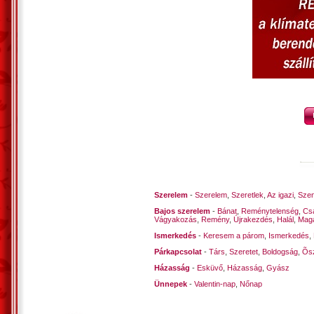
Szerelem
-
Szerelem
,
Szeretlek
,
Az igazi
,
Szen
Bajos szerelem
-
Bánat
,
Reménytelenség
,
Cs
Vágyakozás
,
Remény
,
Újrakezdés
,
Halál
,
Mag
Ismerkedés
-
Keresem a párom
,
Ismerkedés
,
Párkapcsolat
-
Társ
,
Szeretet
,
Boldogság
,
Õsz
Házasság
-
Esküvő
,
Házasság
,
Gyász
Ünnepek
-
Valentin-nap
,
Nőnap