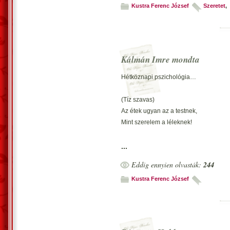
Kustra Ferenc József
Szeretet
,
Kálmán Imre mondta
Hétköznapi pszichológia…
(Tíz szavas)
Az étek ugyan az a testnek,
Mint szerelem a léleknek!
Vecsés, 2024. december 30. -Kustra Fe
...
Eddig ennyien olvasták:
244
Kustra Ferenc József