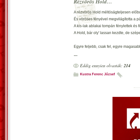
Rézvörös Hold…
A rézvörös Hold méltóságteljesen elő
És vöröses fényével megvilágította a pá
A kis-lak ablakai tompán fénylettek és f
A Hold, bár oly' lassan kezdte, de szép
Egyre feljebb, csak fel, egyre magasa
Közben lassan elvesztette a vöröses ár
...
Menetközben egész lassan átöltözött, f
Eddig ennyien olvasták:
214
Ember, állat örömére, felvette ezüstös k
Kustra Ferenc József
Az égen, még kis bárányfelhőcske sem 
És nyugaton esthajnalcsillag ragyogott
Vecsés, 2014. január 21. - Kustra Fere