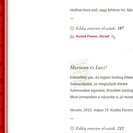
De lehet, csak azért, mert jeleskedtem
Nem mindig felhőtlen életem az iskolá
Hullhat ónos eső, vagy fehéres hó, fájha
De lehet azért, mert jeleskedtem szó
És a sötétség a maga feketeségével, mi
...
Óh, éjszaka, ha eljössz közénk, a szívü
Eddig ennyien olvasták:
187
(Senrjú)
Akkor majd remegve, tátva maradt szájj
Megyünk… elmegyünk,
Kustra Ferenc József
Saját úton haladunk…
Szemem, lelkem fürkészi a fönti eget,
Hová ballagunk?
Még kutatom, e szépségben mit ihletet
Gyönyörű, vizuális élmény kiváló,
Vecsés, 2021. május 2. – Kustra Ferenc 
Szépségével a természet oly' pazarló.
Mariann és Laci!
Vecsés, 2015. március 14. – Kustra Fe
Esküvőtök van, és legyen boldog éltete
Sokasodjatok, ez megszépíti létetek.
Szeressétek egymást, őrizzétek boldog
Most ünnepeljen a násznép is, jó mulat
Vecsés, 2015. május 15. Kustra Ferenc
esküvőjére… felkérésre!
...
Eddig ennyien olvasták:
212