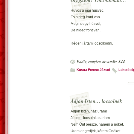
Öregként? Locsolkodni…
Hűvös a mai húsvét,
És hideg front van.
Megint egy húsvét,
De hidegfront van.
Régen jártam locsolkodni,
Akkor még nagyon vártak a lányok…
...
Már nem járok locsolkodni,
Eddig ennyien olvasták:
344
Ha mennék, látnám, macska kinyávog
Kustra Ferenc József
Lehetősé
Hej,! Öregfiúk, ezen ne búslakodjatok,
E korban, mások sem járnak locsolko
Elég már házon belül, ott panaszkodjat
Hagyjátok a fiúkat, ezen kell elgondol
Adjon Isten… locsolnék
Parfümtartó kezed úgyis már reszketne
Adjon Isten, ház uram!
És kik látnák, nem tudnák mire vélni…
Jöttem, locsolni akartam.
Parfümtartó kezed, jóra nem késztetne,
Nem Önt persze, hanem a nőket,
És kik várnák, nem tudnád locsolni…
Uram engedjék, kérem Önöket.