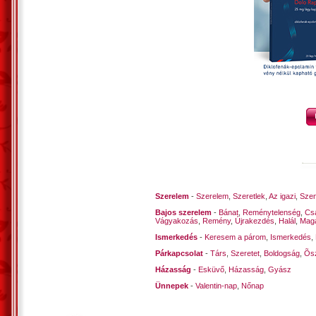
Szerelem
-
Szerelem
,
Szeretlek
,
Az igazi
,
Szen
Bajos szerelem
-
Bánat
,
Reménytelenség
,
Cs
Vágyakozás
,
Remény
,
Újrakezdés
,
Halál
,
Mag
Ismerkedés
-
Keresem a párom
,
Ismerkedés
,
Párkapcsolat
-
Társ
,
Szeretet
,
Boldogság
,
Õsz
Házasság
-
Esküvő
,
Házasság
,
Gyász
Ünnepek
-
Valentin-nap
,
Nőnap