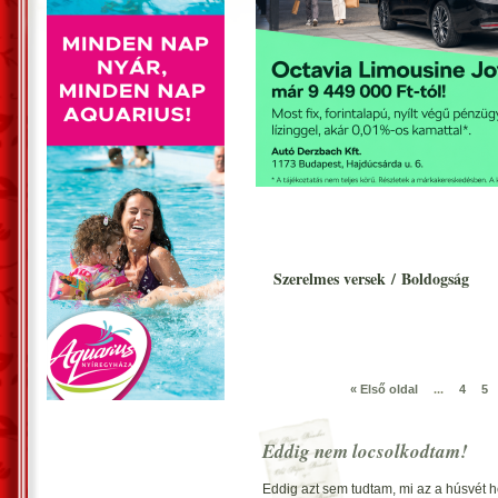
Szerelmes versek
/
Boldogság
« Első oldal
...
4
5
Eddig nem locsolkodtam!
Eddig azt sem tudtam, mi az a húsvét h