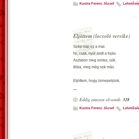
Legyünk túl ezeken, le akarom aratni 
Kustra Ferenc József
Lehetősé
Álljatok csak nagyság szerint sorba,
Hogy pacsuli gőz se menjen kárba…
Álljatok csak nagyság szerint sorba.
Eljöttem (locsoló versike)
Micsoda élmény lesz titeket húsvétilag
Szép nap ez a mai.
Már csak röviden kortyolok kávémból, biz
Ni, csak, nyúl alatt a tojás.
Ja! Jut eszembe a kardinális kérdés; s
Asztalon meg sonka, süti,
Itóka, meg még sok más.
2009. március 19. – Kustra Ferenc József
Eljöttem, hogy ünnepeljünk,
Egy kis időt együtt töltsünk.
...
Van-e itthon lány s néni
Eddig ennyien olvasták:
328
És szabad-e őket locsolni?
Kustra Ferenc József
Lehetősé
Vecsés, 1998. október 4. – Kustra Feren