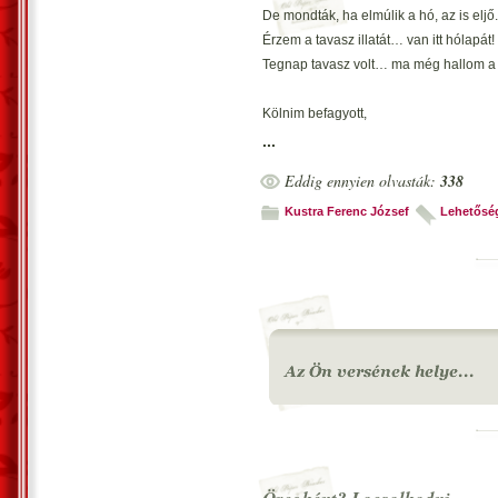
De mondták, ha elmúlik a hó, az is eljő.
Érzem a tavasz illatát… van itt hólapát!
Tegnap tavasz volt… ma még hallom a t
Kölnim befagyott,
Nem kérek mustot,
...
Kellene meleg dzseki...
Eddig ennyien olvasták:
338
Szabad-e itt locsolni?
Kustra Ferenc József
Lehetősé
Vecsés, 2013. március 30. – Kustra Fe