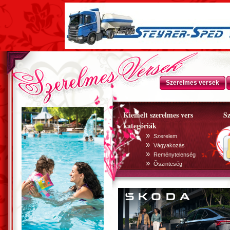
Szerelmes versek
Kiemelt szerelmes vers
Sz
kategóriák
»
Szerelem
»
Vágyakozás
»
Reménytelenség
»
Õszinteség