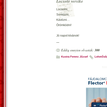
Locsoló versike
Locsolni,
Sonkázni,
Kávézni…
Örömködni!
Jó napot kívánok!
Húsvét van, locsolok.
...
Megengedik vagy sem,
Eddig ennyien olvasták:
300
Nekem meg kell tennem.
Kustra Ferenc József
Lehetősé
Budapest, 1997. március 30. – Kustra 