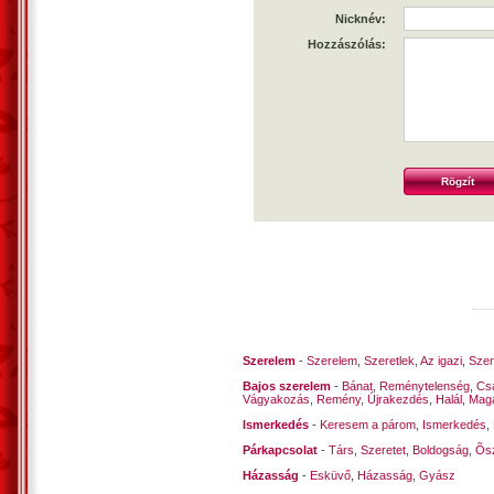
Nicknév:
Hozzászólás:
Szerelem
-
Szerelem
,
Szeretlek
,
Az igazi
,
Szen
Bajos szerelem
-
Bánat
,
Reménytelenség
,
Cs
Vágyakozás
,
Remény
,
Újrakezdés
,
Halál
,
Mag
Ismerkedés
-
Keresem a párom
,
Ismerkedés
,
Párkapcsolat
-
Társ
,
Szeretet
,
Boldogság
,
Õsz
Házasság
-
Esküvő
,
Házasság
,
Gyász