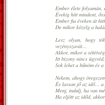
Ember élete folyamán, é
Évekig hitt mindent, őss
Ember fia éveken át hitt
De mikor közelg a halál
Lesz olyan, hogy t
vezényszavát…
Akkor, mikor a sötétség
Itt bizony nincs ügyvé
Sok lehet a bűnöm és a
Nekem, ahogy öregszem,
És lassan jő az idő… a
Menj, indulj, ha van mé
Ha eljött az időd, akko