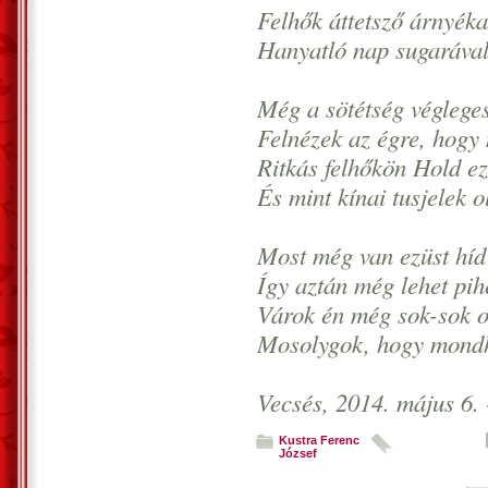
Felhők áttetsző árnyéka 
Hanyatló nap sugarával 
Még a sötétség végleges 
Felnézek az égre, hogy
Ritkás felhőkön Hold ezü
És mint kínai tusjelek o
Most még van ezüst híd 
Így aztán még lehet pih
Várok én még sok-sok ol
Mosolygok, hogy mondh
Vecsés, 2014. május 6. 
Kustra Ferenc
József