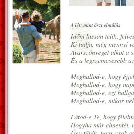
A lét: mint őszi elmúlás
Időm lassan telik, felve
Ki tudja, még mennyi van
Avarszőnyeget alkot a so
És a legszemcsésebb az,
Meghallod-e, hogy éjje
Meghallod-e, hogy napk
Meghallod-e, ezt hallg
Meghallod-e, mikor né
Látod-e Te, hogy félel
Hogyha már elmentél, n
Úgy tűnik, hogy csak e