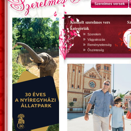
Szerelmes versek
Kiemelt szerelmes vers
Sz
kategóriák
»
Szerelem
»
Vágyakozás
»
Reménytelenség
»
Õszinteség