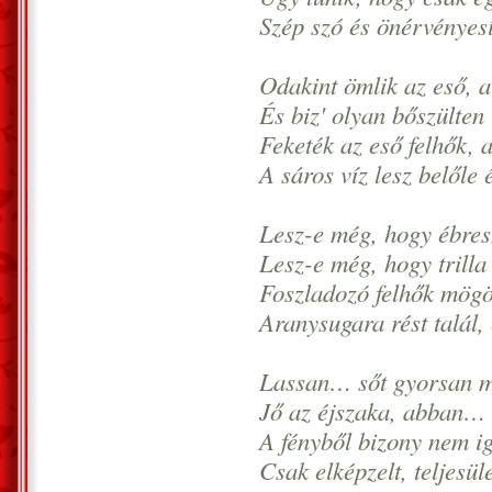
Szép szó és önérvényes
Odakint ömlik az eső, a 
És biz' olyan bőszülten 
Feketék az eső felhők, 
A sáros víz lesz belőle 
Lesz-e még, hogy ébres
Lesz-e még, hogy trilla 
Foszladozó felhők mögöt
Aranysugara rést talál
Lassan… sőt gyorsan m
Jő az éjszaka, abban… 
A fényből bizony nem 
Csak elképzelt, teljesül