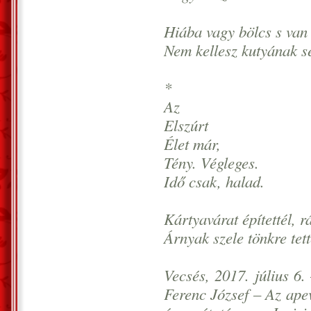
Hiába vagy bölcs s van 
Nem kellesz kutyának se
*
Az
Elszúrt
Élet már,
Tény. Végleges.
Idő csak, halad.
Kártyavárat építettél, r
Árnyak szele tönkre tet
Vecsés, 2017. július 6.
Ferenc József – Az apev