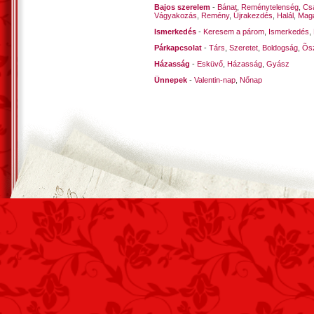
Bajos szerelem
-
Bánat
,
Reménytelenség
,
Cs
Vágyakozás
,
Remény
,
Újrakezdés
,
Halál
,
Mag
Ismerkedés
-
Keresem a párom
,
Ismerkedés
,
Párkapcsolat
-
Társ
,
Szeretet
,
Boldogság
,
Õsz
Házasság
-
Esküvő
,
Házasság
,
Gyász
Ünnepek
-
Valentin-nap
,
Nőnap