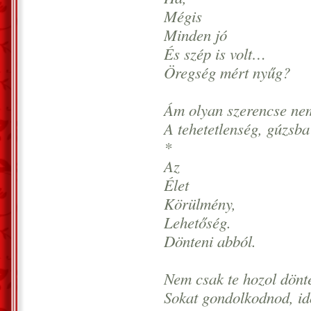
Mégis
Minden jó
És szép is volt…
Öregség mért nyűg?
Ám olyan szerencse nem 
A tehetetlenség, gúzsba 
*
Az
Élet
Körülmény,
Lehetőség.
Dönteni abból.
Nem csak te hozol döntés
Sokat gondolkodnod, idő