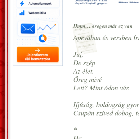
Hmm… öregen már ez van
Apevában és versben ír
Juj,
De szép
Az élet.
Öreg mivé
Lett? Mint ódon vár.
Ifjúság, boldogság gyor
Csupán szíved dobog, t
*
Ha,