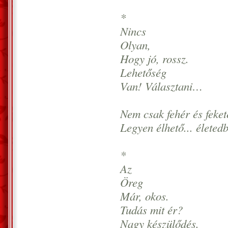
*
Nincs
Olyan,
Hogy jó, rossz.
Lehetőség
Van! Választani…
Nem csak fehér és feket
Legyen élhető... életed
*
Az
Öreg
Már, okos.
Tudás mit ér?
Nagy készülődés.