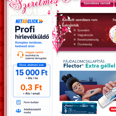
Szerelmes versek
Kiemelt szerelmes vers
Sz
kategóriák
»
Szerelem
»
Vágyakozás
»
Reménytelenség
»
Õszinteség