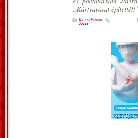
és poétatársam Jurisi
,,Kártyavárat építettél!’
Kustra Ferenc
József