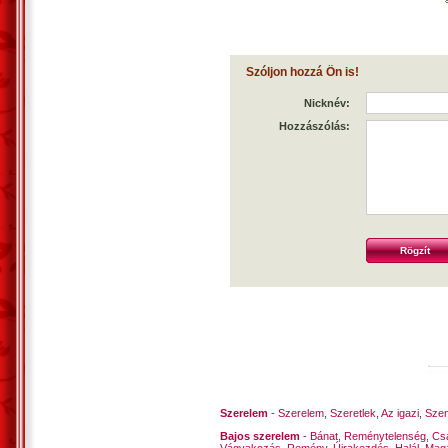
Szóljon hozzá Ön is!
Nicknév:
Hozzászólás:
Szerelem
-
Szerelem
,
Szeretlek
,
Az igazi
,
Szen
Bajos szerelem
-
Bánat
,
Reménytelenség
,
Cs