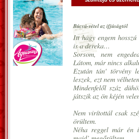
Búcsú-vétel az ifjúságtól
Itt hagy engem hosszú 
is a dereka…
Sorsom, nem engeded
Látom, már nincs alk
Ezután tán' törvény 
leszek, ezt nem vélhet
Mindenfelől száz dühö
játszik az ön kéjén ve
Nem virítottál csak sz
örültem.
Néha reggel már én i
majd’ megőrültem…