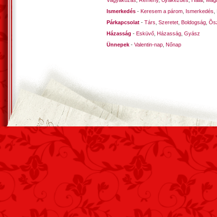
Vágyakozás
,
Remény
,
Újrakezdés
,
Halál
,
Mag
Ismerkedés
-
Keresem a párom
,
Ismerkedés
,
Párkapcsolat
-
Társ
,
Szeretet
,
Boldogság
,
Õsz
Házasság
-
Esküvő
,
Házasság
,
Gyász
Ünnepek
-
Valentin-nap
,
Nőnap