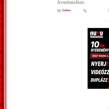
leoninusban.
Carlos