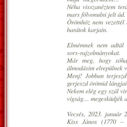
Néha visszanéztem terá
mars fölvonulni jelt ád.
Örömhöz nem vezettél 
barátok karjain.
Elmémnek nem adtál é
sors-rajzolmányokat.
Már meg, hogy sóhaj
álmodásim elrepülnek 
Menj! Jobban terjeszd
gerjeszd örömid lángjai
Nekem elég egy szál vi
vígság… megesküdjék a
Vecsés, 2023. január 2
Kiss János (1770 – 1