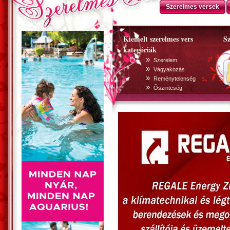
Szerelmes versek
Kiemelt szerelmes vers
Sz
kategóriák
»
Szerelem
»
Vágyakozás
»
Reménytelenség
»
Õszinteség