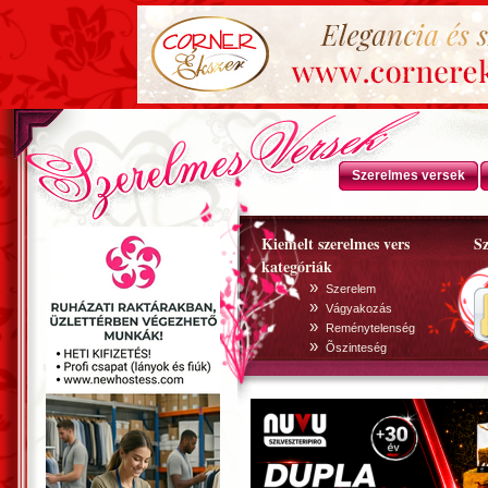
Szerelmes versek
Kiemelt szerelmes vers
Sz
kategóriák
»
Szerelem
»
Vágyakozás
»
Reménytelenség
»
Õszinteség