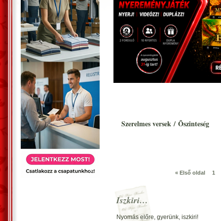
Szerelmes versek
/
Õszinteség
« Első oldal
1
Iszkiri…
Nyomás előre, gyerünk, iszkiri!