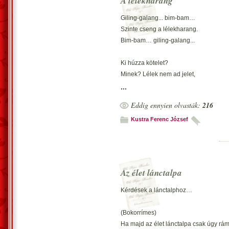
A lélekharang
Giling-galang... bim-bam…
Szinte cseng a lélekharang.
Bim-bam… giling-galang...
Ki húzza kötelet?
Minek? Lélek nem ad jelet,
Végleg üresedett...?
...
Eddig ennyien olvasták:
216
Lélekharang most már
Örökre halk, néma marad...
Kustra Ferenc József
Csendes lélekharang…
Vecsés, 2016. április 3. – Kustra Fe
átirata a szerző engedélyével.
Az élet lánctalpa
Kérdések a lánctalphoz…
(Bokorrímes)
Ha majd az élet lánctalpa csak úgy rá