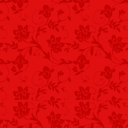
Felhőtlen égbolt.
*
Az ég kékje a
Földre zuhant, fák közé.
Deres fűcsomók.
*
Vad rengetegben
Az esttel nőnek árnyak.
Gallyak deresek.
*
Nyitott szemű lét.
Szőlőfürtöket, dér csíp.
Bor lesz belőle.
*
Az aszúszüret
Ideje még nem jött el.
Kell dér csípése.
Vecsés, 2016. október 7. – Kustra Fere