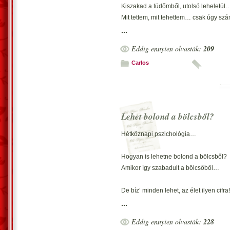
Kiszakad a tüdőmből, utolsó leheletül
Mit tettem, mit tehettem… csak úgy sz
*
...
Eddig ennyien olvasták:
209
(3 soros-zárttükrös)
Akkor vajon a vérem fog könny helyett
Carlos
Ott nekem ideje lesz, még vehemense
Akkor vajon a vérem fog könny helyett
*
Lehet bolond a bölcsből?
(Septolet)
Az élet
Hétköznapi pszichológia…
Lánctalpa nem éltet,
Ellenem ez merénylet…
Hogyan is lehetne bolond a bölcsből?
Amikor így szabadult a bölcsőből…
Betérhet,
Becézget…
De bíz’ minden lehet, az élet ilyen cifra!
Keres mentséget,
Tanúsítja ezt... analfabéta kismiska!
...
Hallgatja mesédet!
Mert az élet nem a normális létnek ked
Eddig ennyien olvasták:
228
*
Mondják, Isten végez, ember hiába te