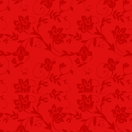
Minden dérlepte.
*
Erdő zöldjére
Rőtös- sárga telepszik.
Fehér dér befed.
*
Didergő hideg
Ücsörög, erdő mélyén.
Deres már minden.
*
Dérrel takarva
Tűri rét, szél rohamát.
Régi lábnyomok.
*
Idő is fázik,
Szelet, kabátnak vett fel.
Dér fehéríti.
*
Deres évszakban,
Örvény-fényt vet a csillag.