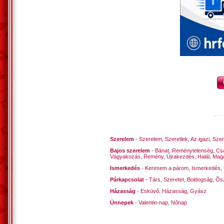
Deres, csak kóstolónak…
Fázós hajnalok.
*
Meztelen a fa,
Ágai csak hajlongnak.
Reggelt dér lepi.
*
Lágyan csendesek
Az erdő fái, bokrok.
Reggelre deres.
*
Dermedt a határ
És reggel dér az úr!
Szerelem
-
Szerelem
,
Szeretlek
,
Az igazi
,
Szen
Színváltozatok.
Bajos szerelem
-
Bánat
,
Reménytelenség
,
Cs
Vágyakozás
,
Remény
,
Újrakezdés
,
Halál
,
Mag
*
Ismerkedés
-
Keresem a párom
,
Ismerkedés
,
A reggeli dér
Párkapcsolat
-
Társ
,
Szeretet
,
Boldogság
,
Õsz
Kristályos a rét füvén.
Házasság
Vaddisznó séta.
-
Esküvő
,
Házasság
,
Gyász
*
Ünnepek
-
Valentin-nap
,
Nőnap
Fúj a hűvös szél,