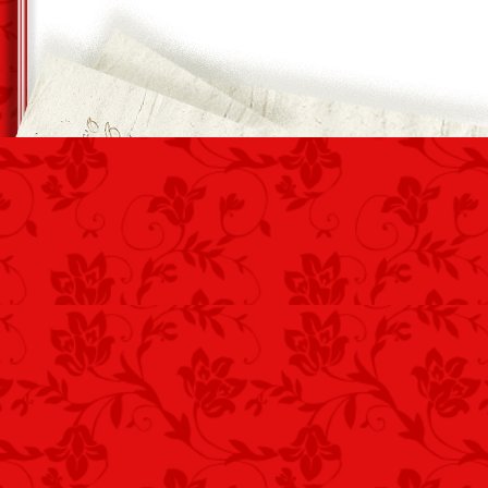
Rét felett, ott hintázik.
Dértől, fehéres.
*
Deresen dermedt
A gyep, már nem legelő.
Éhező állat!
*
Dér ütötte ág,
A levéllombok helyén.
Hideg már eső.
*
Majd feljön a hold,
Gyönyörű, tiszta égben.
Hideg, fehér dér.
*
Álmok tengere
Visszahozza napsütést.
Deres az udvar.
*
Reggeli hűvös,
Dermesztő! Hideg vadul.