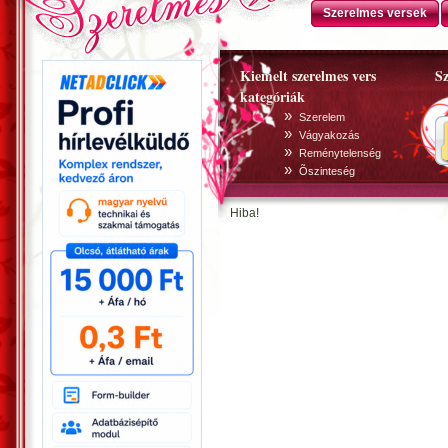
Szerelmes versek
Kiemelt szerelmes vers
Sz
kategóriák
»
Szerelem
»
Vágyakozás
»
Reménytelenség
»
Õszinteség
Hiba!