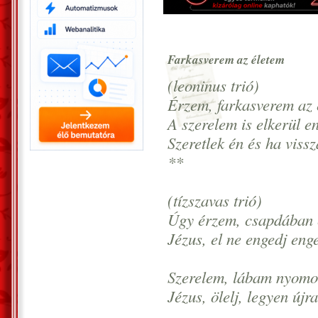
Farkasverem az életem
(leoninus trió)
Érzem, farkasverem az 
A szerelem is elkerül 
Szeretlek én és ha viss
**
(tízszavas trió)
Úgy érzem, csapdában é
Jézus, el ne engedj eng
Szerelem, lábam nyomod
Jézus, ölelj, legyen újr