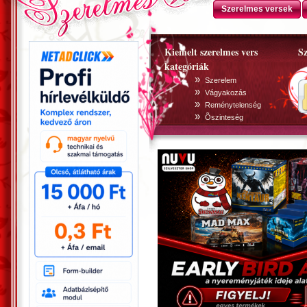
Szerelmes versek
Kiemelt szerelmes vers
Sz
kategóriák
»
Szerelem
»
Vágyakozás
»
Reménytelenség
»
Õszinteség