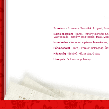
Szerelem
-
Szerelem
,
Szeretlek
,
Az igazi
,
Szen
Bajos szerelem
-
Bánat
,
Reménytelenség
,
Cs
Vágyakozás
,
Remény
,
Újrakezdés
,
Halál
,
Mag
Ismerkedés
-
Keresem a párom
,
Ismerkedés
,
Párkapcsolat
-
Társ
,
Szeretet
,
Boldogság
,
Õsz
Házasság
-
Esküvő
,
Házasság
,
Gyász
Ünnepek
-
Valentin-nap
,
Nőnap