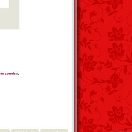
lan szerelem
,