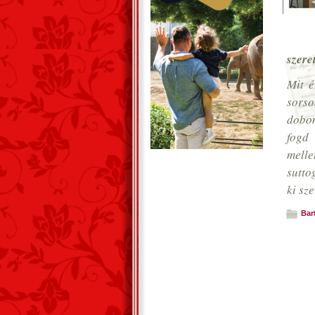
szere
Mit é
sorso
dobom
fogd 
melle
sutto
ki sze
Bart