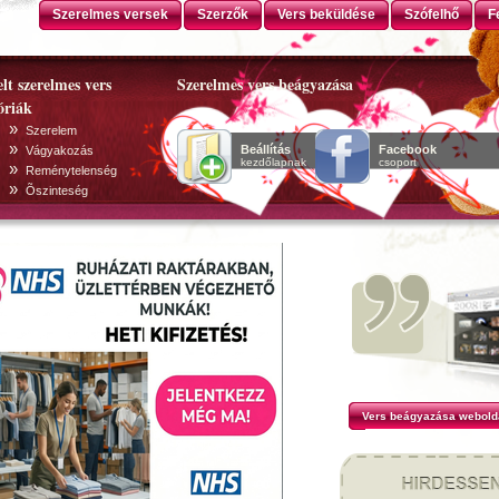
Szerelmes versek
Szerzők
Vers beküldése
Szófelhő
F
lt szerelmes vers
Szerelmes vers beágyazása
óriák
»
Szerelem
»
Beállítás
Facebook
Vágyakozás
kezdőlapnak
csoport
»
Reménytelenség
»
Õszinteség
Vers beágyazása webold