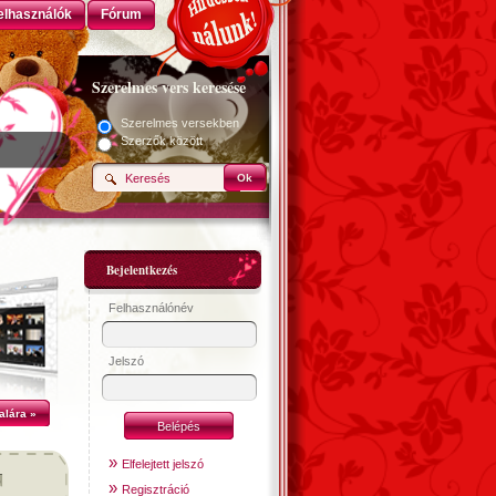
elhasználók
Fórum
Szerelmes vers keresése
Szerelmes versekben
Szerzők között
Ok
Bejelentkezés
Felhasználónév
Jelszó
alára »
»
Elfelejtett jelszó
»
Regisztráció