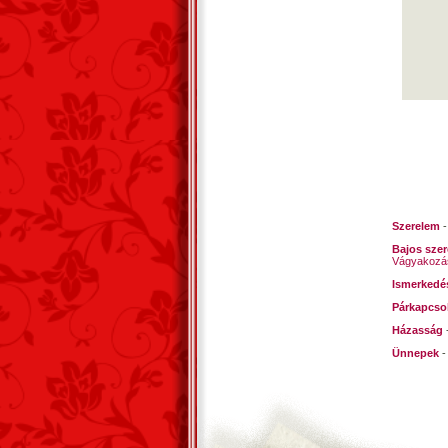
Szerelem
Bajos sze
Vágyakozá
Ismerkedé
Párkapcso
Házasság
Ünnepek