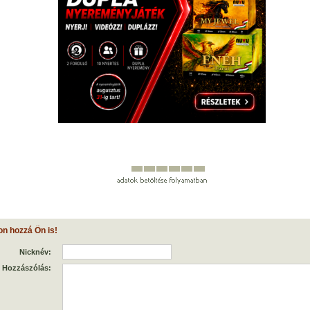
on hozzá Ön is!
Nicknév:
Hozzászólás: