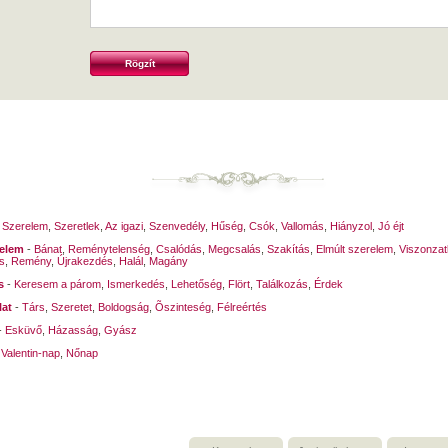
-
Szerelem
,
Szeretlek
,
Az igazi
,
Szenvedély
,
Hűség
,
Csók
,
Vallomás
,
Hiányzol
,
Jó éjt
relem
-
Bánat
,
Reménytelenség
,
Csalódás
,
Megcsalás
,
Szakítás
,
Elmúlt szerelem
,
Viszonzat
s
,
Remény
,
Újrakezdés
,
Halál
,
Magány
s
-
Keresem a párom
,
Ismerkedés
,
Lehetőség
,
Flört
,
Találkozás
,
Érdek
lat
-
Társ
,
Szeretet
,
Boldogság
,
Õszinteség
,
Félreértés
-
Esküvő
,
Házasság
,
Gyász
-
Valentin-nap
,
Nőnap