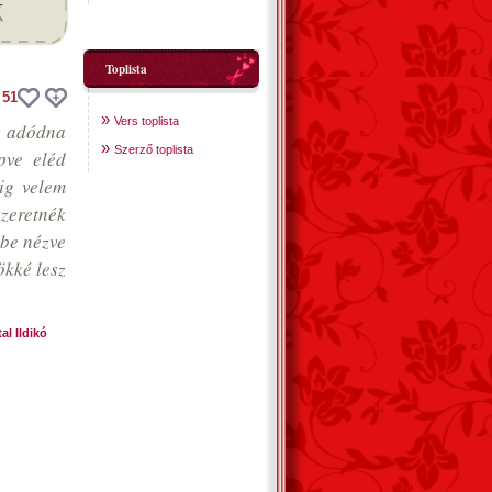
Toplista
51
»
Vers toplista
y adódna
»
Szerző toplista
épve eléd
dig velem
zeretnék
dbe nézve
ökké lesz
al Ildikó