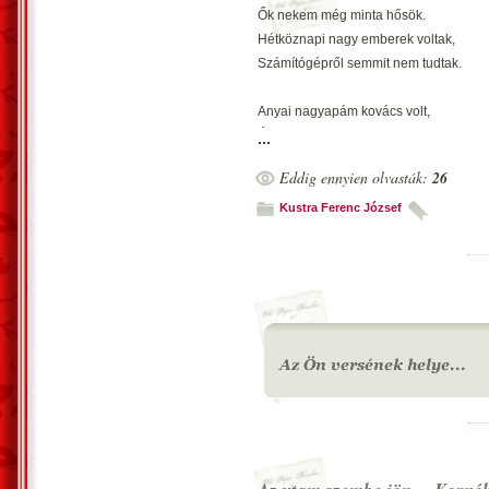
Ők nekem még minta hősök.
Hétköznapi nagy emberek voltak,
Számítógépről semmit nem tudtak.
Anyai nagyapám kovács volt,
Életemben példaképem volt.
...
Lennék és olyan, mint ő „nagy ember”,
Eddig ennyien olvasták:
26
Bátorság elhagy, utánozni mer...?
Kustra Ferenc József
Vecsés, 2006. december 31. - Kustra Fer