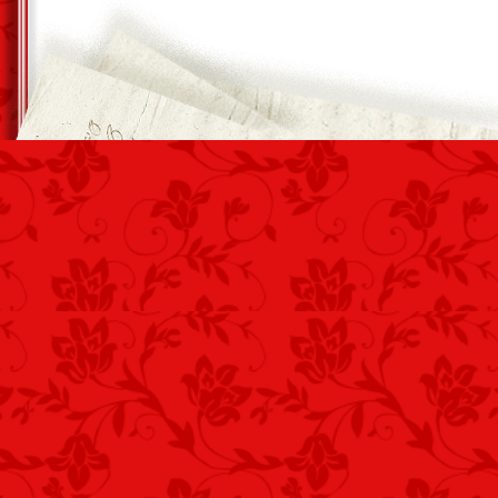
Hiszem, hogy együtt lesz szép a lét,
Veled újra meglelem a fényt.
Hívj hát, hogy induljak,
Ölelve csókoljak…
Én is imádkozok mindezért.
Vecsés, 2025. július 12. – Siófok, 2025
szerzősként rom. LIMERIKBEN. A páratl