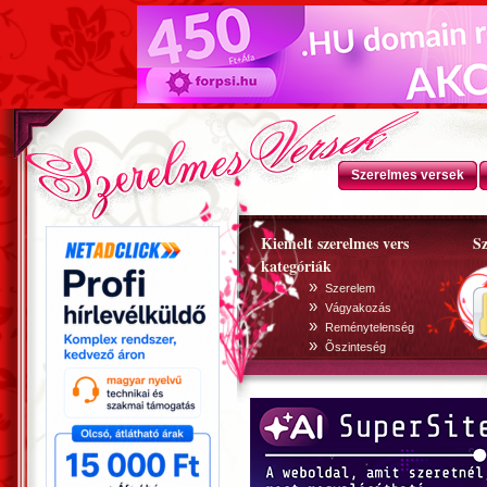
Szerelmes versek
Kiemelt szerelmes vers
Sz
kategóriák
»
Szerelem
»
Vágyakozás
»
Reménytelenség
»
Õszinteség