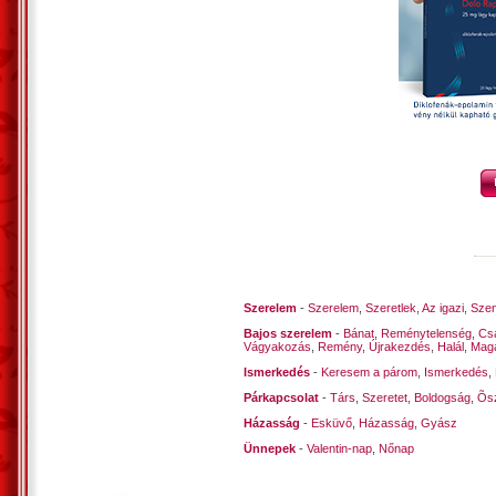
Míg szívünk remeghet,
Csókban talál rám az érzelem.
*
Szíveinknek… együtt működni,
Lélekben kéne egyesülni…
Van tíz év gyakorlat.
Újra kell akarat…
Jőj vissza… egymást kell szeretni.
Szívünk lángja hadd forrjon össze,
Lelkünk vágya ne szálljon messze.
A tíz év nem szakít,
Az akarat szólít.
Szerelem
-
Szerelem
,
Szeretlek
,
Az igazi
,
Szen
Jöjj, szerelmünk lobbanjon össze!
Bajos szerelem
-
Bánat
,
Reménytelenség
,
Cs
*
Vágyakozás
,
Remény
,
Újrakezdés
,
Halál
,
Mag
Én már gondolom, mi egy sorsban,
Ismerkedés
-
Keresem a párom
,
Ismerkedés
,
Jövőkben szépen élnénk… sorban.
Párkapcsolat
-
Társ
,
Szeretet
,
Boldogság
,
Õsz
Hívj fel, hogy mikor jössz,
Házasság
-
Esküvő
,
Házasság
,
Gyász
Óvatosan előzz!
Ünnepek
-
Valentin-nap
,
Nőnap
Mondok imát hozzád, kínomban…