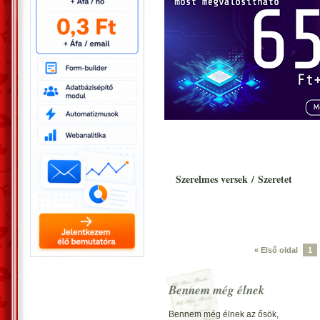
Szerelmes versek
/
Szeretet
« Első oldal
1
Bennem még élnek
Bennem még élnek az ősök,