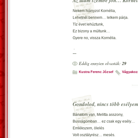
Az utam szembe jön… Kornél
Nekem hiányzol Kornélia,
Lehetnél bennem… lelkem párja.
Tíz évet lehúztunk,
Ez bizony a múltunk…
Gyere no, vissza Kornélia.
Érted vágyakozik mindenem,
...
Csak nálad pihenhet a szívem.
Eddig ennyien olvasták:
29
Ha hívsz engem, megyek,
A karomba veszlek.
Kustra Ferenc József
Vágyakoz
Örökké maradok kedvesem.
*
Merészelek, jobb jövőt kérni,
Még jó pár tízet, veled élni…
Gondolod, nincs több esélyem
Sorstól, nem kell félni,
Szeretve kell élni.
Bánatom van, Melitta asszony,
Gyere… vágyaimnak zenélni!
Busságomban… ez csak egy esély…
Emlékszem, ölelés
Veled lobban a láng szívemben,
Volt osztályrész… mesés.